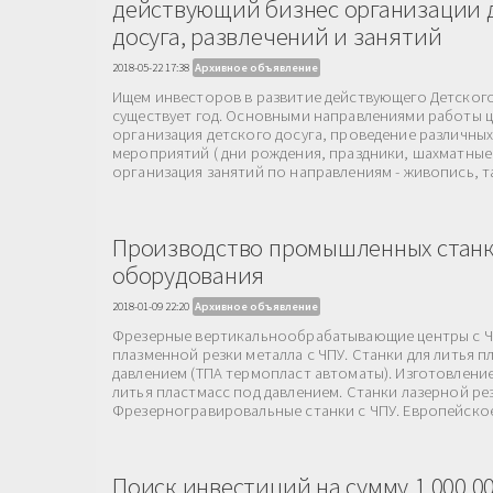
действующий бизнес организации 
досуга, развлечений и занятий
2018-05-22 17:38
Архивное объявление
Ищем инвесторов в развитие действующего Детского
существует год. Основными направлениями работы ц
организация детского досуга, проведение различных
мероприятий ( дни рождения, праздники, шахматные
организация занятий по направлениям - живопись, тан
Производство промышленных станк
оборудования
2018-01-09 22:20
Архивное объявление
Фрезерные вертикальнообрабатывающие центры с Ч
плазменной резки металла с ЧПУ. Станки для литья п
давлением (ТПА термопласт автоматы). Изготовлени
литья пластмасс под давлением. Станки лазерной рез
Фрезерногравировальные станки с ЧПУ. Европейское 
Поиск инвестиций на сумму 1 000 0