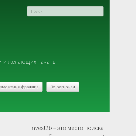
и и желающих начать
едложения франшиз
По регионам
invest2b – это место поиска