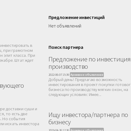
Предложение инвестиций
Нет объявлений
 инвестировать в
Поиск партнера
ш, при грамотном
н элит класса. При
Предложение по инвестиция
екабре. Штат ждет
производство
2022-06-07 15:39
Архивное объявление
Добрый день! Предлагаю возможность
твующего
инвестирования в проект покупки готово
бизнеса по производству мягких окон, на
следующих условиях: Имее...
ере доставки суши и
Ищу инвестора/партнера по
я, то есть две
ь. Но события
бизнесу
ли искать инвестора
2019-04-26 12:26
Архивное объявление