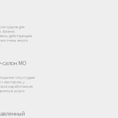
ксессуаров для
р. Бизнес
ляюсь действующим
нке очень много
.
у-салон МО
открытие тату-студии
 с мастером, у
 своя наработанная
вляться услуги
равленный