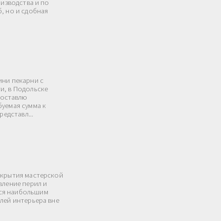
оизводства и по
, но и сдобная
ини пекарни с
и, в Подольске
доставлю
буемая сумма к
редставл...
ткрытия мастерской
вление перил и
ся наибольшим
лей интерьера вне