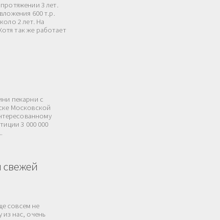
протяжении 3 лет.
вложения 600 т.р.
коло 2 лет. На
отя так же работает
ини пекарни с
ьске Московской
нтересованному
тиции 3 000 000
.
и свежей
еще совсем не
 из нас, очень