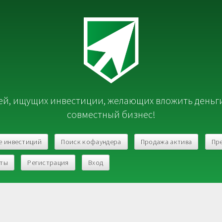
й, ищущих инвестиции, желающих вложить деньг
совместный бизнес!
е инвестиций
Поиск кофаундера
Продажа актива
Пр
кты
Регистрация
Вход