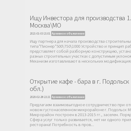
Ищу Инвестора для производства 1.
Москва\МО
2021-01-03 21:01
Архивное объявление
Ищу партнера для начала производства строительны
типа"Пионер"500\750\1000 Устройство и принцип ра
представляет собой разборную конструкцию, устан
разных строительных участках с допустимым уклоном
Механизм изготавливают в нескольких модификациях 
Открытие кафе - бара в г. Подольск
обл.)
2020-02-28 22:21
Архивное объявление
Предлагаем взаимовыгодное сотрудничество при отк
новом густонаселенном микрорайоне г. Подольск М
Микрорайон построен в 2013-2015 гг., заселен. Поряд
Сфера услуг только развивается, нет ни одного при
ресторана! Потребность в пров...