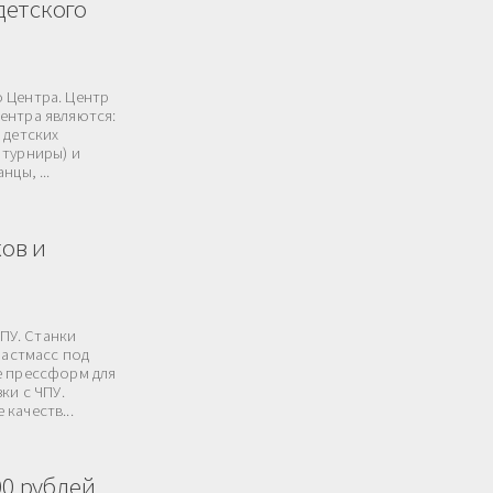
детского
 Центра. Центр
ентра являются:
 детских
 турниры) и
цы, ...
ов и
ПУ. Станки
ластмасс под
е прессформ для
ки с ЧПУ.
качеств...
00 рублей