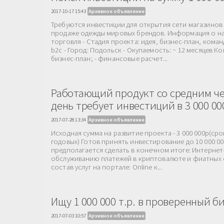
2017-10-17 15:43
Архивное объявление
Требуются инвестиции для открытия сети магазинов
продаже одежды мировых брендов. Информация о нас
торговля - Стадия проекта: идея, бизнес-план, коман
b2c - Город: Подольск - Окупаемость: ~ 12 месяцев Ко
бизнес-план; - финансовые расчет...
Работающий продукт со средним че
день требует инвестиций в 3 000 00
2017-07-28 13:34
Архивное объявление
Исходная cумма на развитие проекта - 3 000 000р(сро
годовых) Готов принять инвестирование до 10 000 00
предполагается сделать в конечном итоге: Интернет
обслуживанию платежей в криптовалюте и фиатных 
состав услуг на портале: Online к...
Ищу 1 000 000 т.р. в проверенный б
2017-07-03 10:57
Архивное объявление