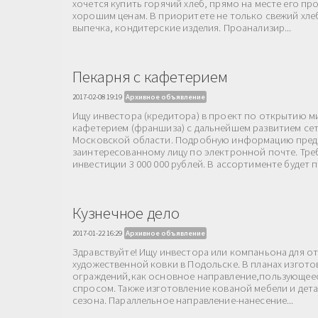
хочется купить горячий хлеб, прямо на месте его пр
хорошим ценам. В приоритете не только свежий хлеб
выпечка, кондитерские изделия. Проанализир...
Пекарня с кафетерием
2017-02-08 19:19
Архивное объявление
Ищу инвестора (кредитора) в проект по открытию м
кафетерием (франшиза) с дальнейшем развитием сет
Московской области. Подробную информацию пре
заинтересованному лицу по электронной почте. Тре
инвестиции 3 000 000 рублей. В ассортименте будет п
Кузнечное дело
2017-01-22 16:29
Архивное объявление
Здравствуйте! Ищу инвестора или компаньона для о
художественной ковки в Подольске. В планах изгото
ограждений,как основное направление,пользующее
спросом. Также изготовление кованой мебели и дета
сезона. Параллельное направление-нанесение...