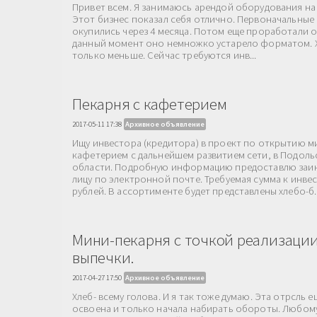
Привет всем. Я занимаюсь арендой оборудования на 
Этот бизнес показал себя отлично. Первоначальные 
окупились через 4 месяца. Потом еще проработали о
данный момент оно немножко устарело форматом. Х
только меньше. Сейчас требуются инв...
Пекарня с кафетерием
2017-05-11 17:38
Архивное объявление
Ищу инвестора (кредитора) в проект по открытию м
кафетерием с дальнейшем развитием сети, в Подол
области. Подробную информацию предоставлю заи
лицу по электронной почте. Требуемая сумма к инвес
рублей. В ассортименте будет представлены хлебо-б..
Мини-пекарня с точкой реализаци
выпечки.
2017-04-27 17:50
Архивное объявление
Хлеб- всему голова. И я так тоже думаю. Эта отрсль 
освоена и только начала набирать обороты. Любому