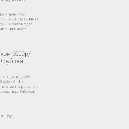
 компании по
: - Ниша: розничная
да - Бизнес-модель:
мпания имеет: -
ком 9000р/
0 рублей
к 4 года под 40%
0 рублей. Что
-портал по работе и
средствах. Рабочий
изнес.