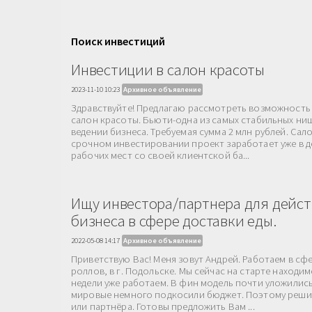
Поиск инвестиций
Инвестиции в салон красоты
2023-11-10 10:23
Архивное объявление
Здравствуйте! Предлагаю рассмотреть возможность
салон красоты. Бьюти-одна из самых стабильных ни
ведении бизнеса. Требуемая сумма 2 млн рублей. Сало
срочном инвестировании проект заработает уже в д
рабочих мест со своей клиентской ба...
Ищу инвестора/партнера для дейс
бизнеса в сфере доставки еды.
2022-05-08 14:17
Архивное объявление
Приветствую Вас! Меня зовут Андрей. Работаем в сф
роллов, в г. Подольске. Мы сейчас на старте находимс
недели уже работаем. В фин модель почти уложилис
мировые немного подкосили бюджет. Поэтому реши
или партнёра. Готовы предложить Вам ...