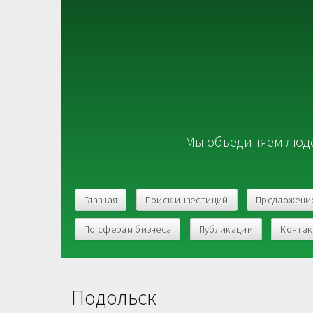
Мы объединяем люде
Главная
Поиск инвестиций
Предложени
По сферам бизнеса
Публикации
Конта
Подольск