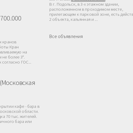
В г. Подольск, в 3-х этажном здании,
расположенном в проходимом месте,
прилегающем к парковой зоне, есть дейс
700.000
2 объекта, кальянная и ...
Все объявления
х кранов
боты Кран
авливаемую на
 не более 3°.
согласно ГОС...
 (Московская
рытии кафе - бара в
осковской области.
ка 70 тыс. жителей.
личного бара или