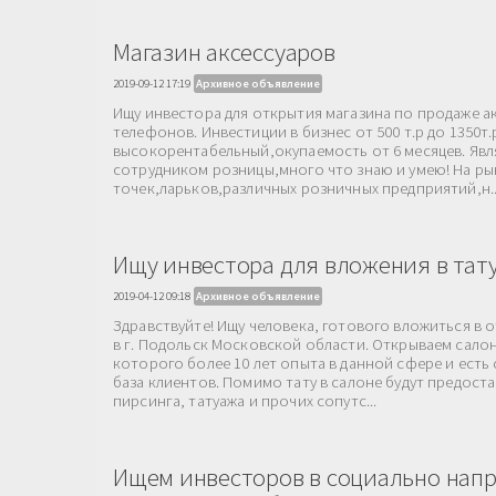
Магазин аксессуаров
2019-09-12 17:19
Архивное объявление
Ищу инвестора для открытия магазина по продаже а
телефонов. Инвестиции в бизнес от 500 т.р до 1350т.
высокорентабельный,окупаемость от 6 месяцев. Яв
сотрудником розницы,много что знаю и умею! На ры
точек,ларьков,различных розничных предприятий,н..
Ищу инвестора для вложения в тат
2019-04-12 09:18
Архивное объявление
Здравствуйте! Ищу человека, готового вложиться в 
в г. Подольск Московской области. Открываем салон
которого более 10 лет опыта в данной сфере и есть
база клиентов. Помимо тату в салоне будут предоста
пирсинга, татуажа и прочих сопутс...
Ищем инвесторов в социально нап