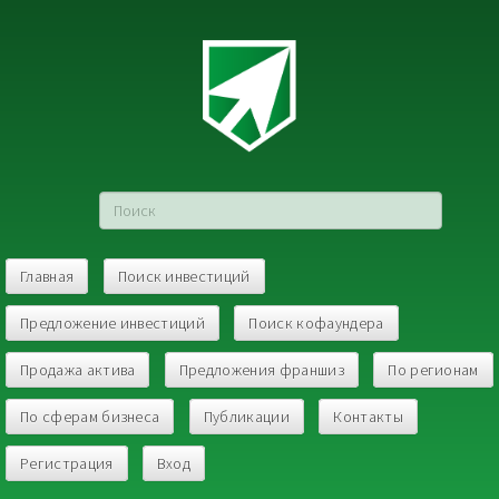
Главная
Поиск инвестиций
Предложение инвестиций
Поиск кофаундера
Продажа актива
Предложения франшиз
По регионам
По сферам бизнеса
Публикации
Контакты
Регистрация
Вход