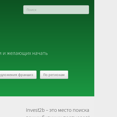
и и желающих начать
едложения франшиз
По регионам
invest2b – это место поиска