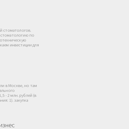
ей стоматологов.
 стоматологию по
ботехническую
каем инвестиции для
ли в Москве, но там
рального
 - 2 млн. рублей (в
ия: 1). закупка
изнес