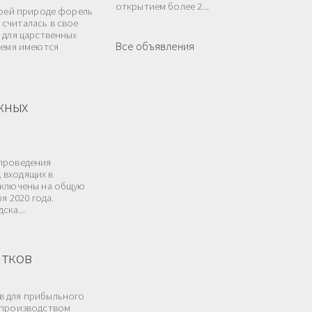
открытием более 2...
воей природе форель
считалась в свое
 для царственных
Все объявления
ремя имеются
жных
 проведения
 входящих в
заключены на общую
я 2020 года.
ска...
итков
в для прибыльного
я производством