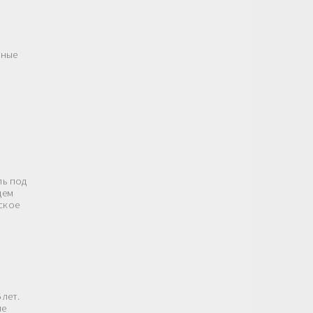
нные
ль под
дем
ское
 лет.
ие