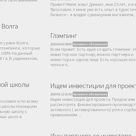
ить свое внимание
Привет! Меня зовут Даниил, мне 25 лет, и я 
Ярославле. У меня уже есть опыт в туристи
бизнесе – я владел сувенирным магазином, о
 Волга
Глэмпинг
егу реки Волга.
2023-03-02 18:05
Архивное объявление
 глэмпинги, которые
Всем привет. Есть идея создать глэмпинг. 
 100% На данный
инвестор или партнер; можно партнера и
8 га. В уединенном,
инвестора в одном лице. Есть хорошая лок
четкое п...
ной школы
Ищем инвестиции для проек
2023-01-12 21:52
Архивное объявление
Ищем инвестиции для проекта. Предлагаем
рославле и по всему
рассмотреть финансирование производст
й школы планируем
активного ( активированного) угля и сорб
льную школу с
применением ...
тных школ в
Ищу партнера со инвестора