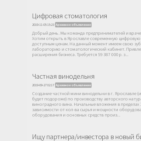
Цифровая стоматология
2019-11-05 15:23
Архивное объявление
Добрый день. Мы команда предпринимателей и врач
Хотим открыть в Ярославле современную цифровую
доступным ценам. На данный момент имеем свою зу
лабораторию и стоматологический кабинет. Привле
расширения бизнеса. Требуется 59 387 000 р. з...
Частная винодельня
2019-09-27 02:17
Архивное объявление
Создание частной мини винодельни в г. Ярославле (и
будет подороже) по производству авторского нату
виноградного вина. Начальные вложения в пределах 1,5
зависимости от кол-ва сырья и мощности оборудован
оборудования и основных средств произ...
Ищу партнера/инвестора в новый б