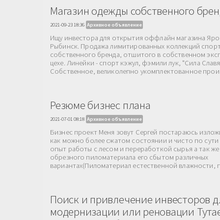
Магазин одежды собственного брен
2021-09-23 18:36
Архивное объявление
Ищу инвестора для открытия оффлайн магазина Яросл
Рыбинск. Продажа лимитированных коллекций спор
собственного бренда, отшитого в собственном эк
цехе. Линейки - спорт кэжул, фэмили лук, "Сила Слав
Собственное, великолепно укомплектованное прои.
Резюме бизнес плана
2021-07-01 08:18
Архивное объявление
Бизнес проект Меня зовут Сергей постараюсь излож
как можно более сжатом состоянии и чисто по сути 
опыт работы с лесом и переработкой сырья а так ж
обрезного пиломатериала его сбытом различных
вариантах(Пиломатериал естественной влажности, п
Поиск и привлечение инвесторов д
модернизации или реновации Тута