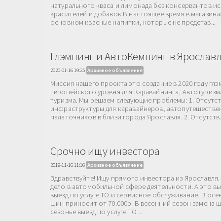
натурального кваса и лимонада без консервантов и
красителей и добавок.В настоящее время в магазина
основном квасные напитки, которые не представ...
Глэмпинг и АвтоКемпинг в Ярослав
2020-01-16 19:25
Архивное объявление
Миссия нашего проекта это создание в 2020 году гл
Европейского уровня для Каравайнинга, Автотуризм
туризма. Мы решаем следующие проблемы: 1. Отсут
инфраструктуры для каравайнеров, автопутешестве
палаточников в близи города Ярославля. 2. Отсутств.
Срочно ищу инвестора
2019-11-16 11:16
Архивное объявление
Здравствуйте! Ищу прямого инвестора из Ярославля.
дело в автомобильной сфере деятельности. А это в
выезд по услуге ТО и сервисное обслуживание. В осе
шин приносит от 70.000р. В весенний сезон замена ши
сезонье выезд по услуге ТО ...