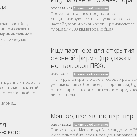
да
2020-05-14 14:18
Архивное объявление
Производственное предприятие
специализирующее на выпуске запасных
авская обл., г.
частей,узлов и механизмов. Производстве
тивной одежды
площади 4500 кв.метров .общая ...
спериментальном
ян". Почему мы?
..
Ищу партнера для открытия
оконной фирмы (продажа и
монтаж окон ПВХ).
2020-01-26 10:18
Архивное объявление
Планирую открыть офис в городе Ярослав
ить данный проект в
уже имеющимся брендом, не франшиза, бу
дела. имея немалый
регистрировать дополнительное юридиче
е переработкой не
лицо. Откры...
илома...
Ментор, наставник, партнер.
ля
2019-07-15 18:24
Архивное объявление
Приветствую! Меня зовут Александр, мне 25
евского
Имел опыт в бизнесе 6 месяцев, направлен