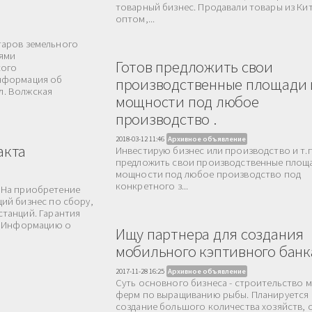
товарный бизнес. Продавали товары из Кит
оптом,...
ктаров земельного
иями
Готов предложить свои
кого
нформация об
производственные площади 
ул. Волжская
мощности под любое
производство .
2018-03-12 11:46
Архивное объявление
акта
Инвестирую бизнес или производство и т.п
предложить свои производственные площ
мощности под любое производство под
конкретного з...
. На приобретение
ий бизнес по сбору,
танций. Гарантия
. Информацию о
Ищу партнера для создания
мобильного кэптивного банк
2017-11-28 16:25
Архивное объявление
Суть основного бизнеса - строительство 
ферм по выращиванию рыбы. Планируется
создание большого количества хозяйств, 