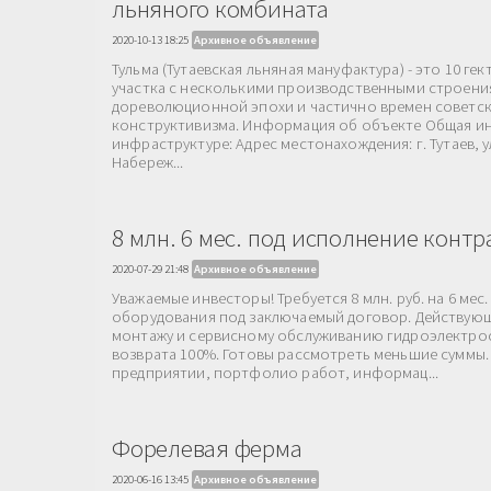
льняного комбината
2020-10-13 18:25
Архивное объявление
Тульма (Тутаевская льняная мануфактура) - это 10 ге
участка с несколькими производственными строен
дореволюционной эпохи и частично времен советс
конструктивизма. Информация об объекте Общая и
инфраструктуре: Адрес местонахождения: г. Тутаев, 
Набереж...
8 млн. 6 мес. под исполнение контр
2020-07-29 21:48
Архивное объявление
Уважаемые инвесторы! Требуется 8 млн. руб. на 6 мес
оборудования под заключаемый договор. Действующ
монтажу и сервисному обслуживанию гидроэлектрос
возврата 100%. Готовы рассмотреть меньшие суммы
предприятии, портфолио работ, информац...
Форелевая ферма
2020-06-16 13:45
Архивное объявление