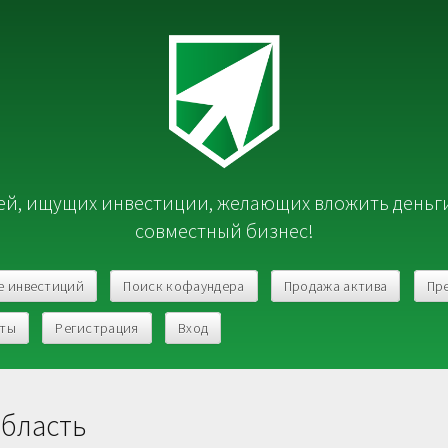
й, ищущих инвестиции, желающих вложить деньг
совместный бизнес!
е инвестиций
Поиск кофаундера
Продажа актива
Пр
кты
Регистрация
Вход
область