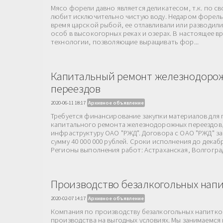
Мясо форели давно является деликатесом, т.к. по с
любит исключительно чистую воду. Недаром форель 
время царской рыбой, ее отлавливали или разводили
особ в высокогорных реках и озерах. В настоящее в
технологии, позволяющие выращивать фор...
Капитальный ремонт железнодоро
переездов
2020-06-11 18:17
Архивное объявление
Требуется финансирование закупки материалов для
капитального ремонта железнодорожных переездов,
инфраструктуру ОАО "РЖД". Договора с ОАО "РЖД" 
сумму 40 000 000 рублей. Сроки исполнения до декабр
Регионы выполнения работ: Астраханская, Волгоград
Производство безалкогольных нап
2020-02-07 14:17
Архивное объявление
Компания по производству безалкогольных напитко
производства на выгодных условиях. Мы занимаемс