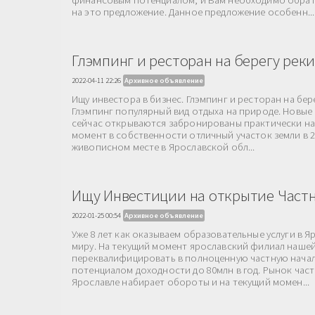
финансовым потенциалом, и Вам необходимо обрат
на это предложение. Данное предложение особенн...
Глэмпинг и ресторан на берегу реки
2022-04-11 22:26
Архивное объявление
Ищу инвестора в бизнес. Глэмпинг и ресторан на бер
Глэмпинг популярный вид отдыха на природе. Новые
сейчас открываются забронированы практически на
момент в собственности отличный участок земли в 2
живописном месте в Ярославской обл...
Ищу Инвестиции на открытие Част
2022-01-25 00:54
Архивное объявление
Уже 8 лет как оказываем образовательные услуги в Я
миру. На текущий момент ярославский филиал наше
переквалифицировать в полноценную частную нача
потенциалом доходности до 80млн в год. Рынок час
Ярославле набирает обороты и на текущий момен...