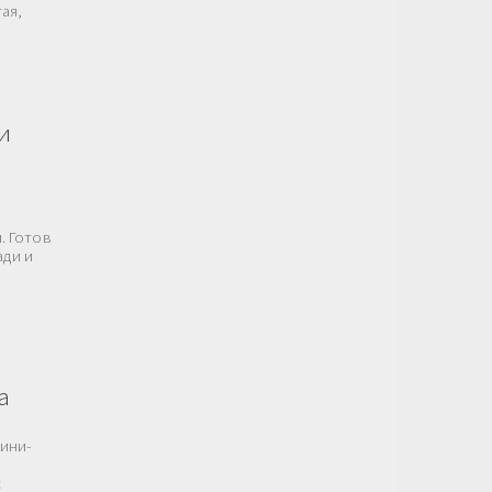
ая,
и
. Готов
ади и
а
мини-
с