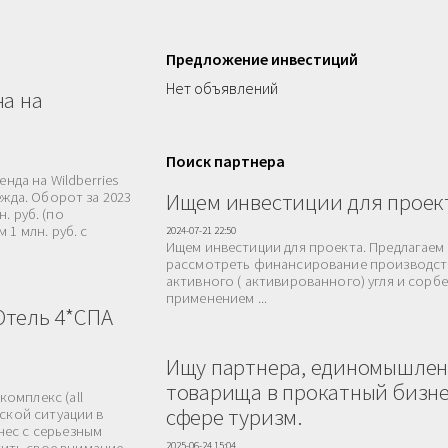
Предложение инвестиций
Нет объявлений
на на
Поиск партнера
нда на Wildberries
Ищем инвестиции для проек
ежда. Оборот за 2023
н. руб. (по
1 млн. руб. с
2024-07-21 22:50
Ищем инвестиции для проекта. Предлагаем
рассмотреть финансирование производст
активного ( активированного) угля и сорб
применением ...
Отель 4*СПА
Ищу партнера, единомышлен
товарища в прокатный бизне
омплекс (all
сфере туризм.
ской ситуации в
нес с серьезным
2025-06-24 15:04