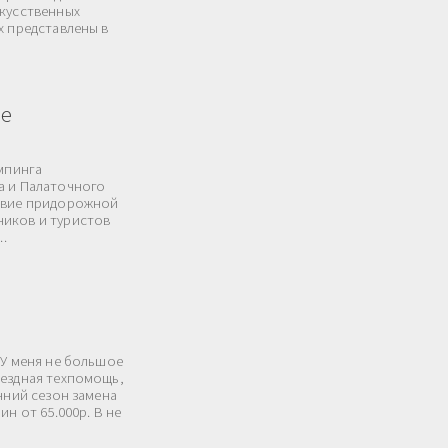
скусственных
х представлены в
ле
эмпинга
а и Палаточного
ствие придорожной
ников и туристов
..
 У меня не большое
ыездная техпомощь,
нний сезон замена
н от 65.000р. В не