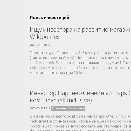
Поиск инвестиций
Ищу инвестора на развитие магази
Wildberries
2024-02-13 10:22
Приветствую. Привлекаю 1-5 млн. руб. на развитие бре
(также выхожу на Ozon). Ниша: мужская и женская од
г. - 2 млн. руб. Есть товар на площадке на сумму 1,7 мл
себестоимости). Цель: выйти на месячный оборот н/м 
маржинальностью н/м 30 %. ...
Инвестор Партнер Семейный Парк 
комплекс (all inclusive)
2022-03-22 12:17
Архивное объявление
Вниманию инвесторов! Семейный Парк Отель 4*СПА к
inclusive) Не сомневаюсь, что в нынешней экономиче
России Вас может заинтересовать действующий биз