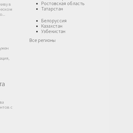
Ростовская область
живу в
Татарстан
ческом
...
Белоруссия
Казахстан
Узбекистан
Все регионы
Нужен
ация,
та
ва
ентов с