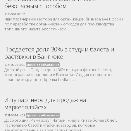
безопасным способом
2025-07-12 08:37
Ищу партнёра-инвестора для организации бизнеса вне России
по переработке органических отходов для производства
топливного мазута экологическ...
Продается доля 30% в студии балета и
растяжки в Бангкоке
2024-06-02 18:01
Архивное объявление
Добрый день. Продаю долю 30% в студии фитнес балета,
хореографии и растяжки в Бангкоке. Студия открыта по
франшизе крупного бренда Levita с ...
Ищу партнера для продаж на
маркетплэйсах
2021-05-14 14:23
Архивное объявление
Доброго дня! Меня зовут Натали, живу в Китае более 10 лет.
Располагаю базой китайских заводов, которые
заинтересованы в выводе своих продукт...