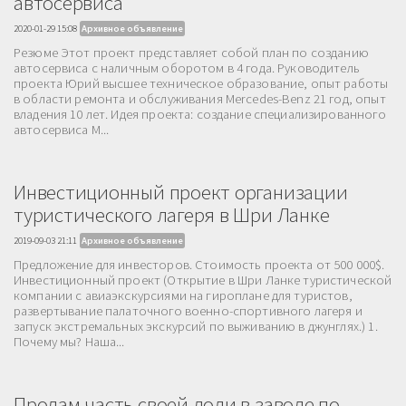
автосервиса
2020-01-29 15:08
Архивное объявление
Резюме Этот проект представляет собой план по созданию
автосервиса с наличным оборотом в 4 года. Руководитель
проекта Юрий высшее техническое образование, опыт работы
в области ремонта и обслуживания Mercedes-Benz 21 год, опыт
владения 10 лет. Идея проекта: создание специализированного
автосервиса M...
Инвестиционный проект организации
туристического лагеря в Шри Ланке
2019-09-03 21:11
Архивное объявление
Предложение для инвесторов. Стоимость проекта от 500 000$.
Инвестиционный проект (Открытие в Шри Ланке туристической
компании с авиаэкскурсиями на гироплане для туристов,
развертывание палаточного военно-спортивного лагеря и
запуск экстремальных экскурсий по выживанию в джунглях.) 1.
Почему мы? Наша...
Продам часть своей доли в заводе по