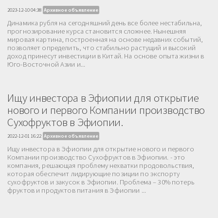
2023-12-10 04:38
Архивное объявление
Динамика рубля на сегодняшний день все более нестабильна,
прогнозирование курса становится сложнее. Нынешняя
мировая картина, построенная на основе недавних событий,
позволяет определить, что стабильно растущий и высокий
доход принесут инвестиции в Китай. На основе опыта жизни в
Юго-Восточной Азии и...
Ищу инвестора в Эфиопии для открытие
нового и первого Компании производство
Сухофруктов в Эфиопии.
2022-12-01 16:22
Архивное объявление
Ищу инвестора в Эфиопии для открытие нового и первого
Компании производство Сухофруктов в Эфиопии. - это
компания, решающая проблему нехватки продовольствия,
которая обеспечит лидирующие позиции по экспорту
сухофруктов и закусок в Эфиопии. Проблема – 30% потерь
фруктов и продуктов питания в Эфиопии ...