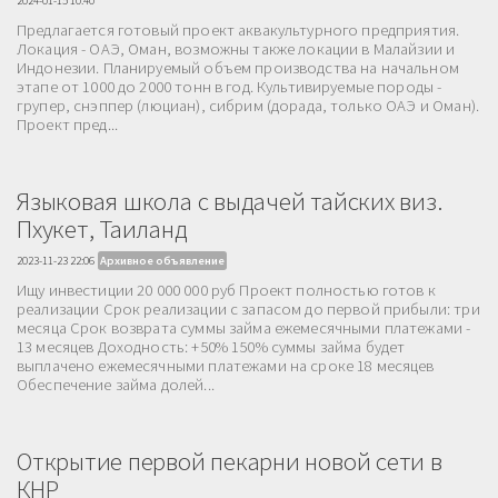
2024-01-15 10:40
Предлагается готовый проект аквакультурного предприятия.
Локация - ОАЭ, Оман, возможны также локации в Малайзии и
Индонезии. Планируемый объем производства на начальном
этапе от 1000 до 2000 тонн в год. Культивируемые породы -
групер, снэппер (люциан), сибрим (дорада, только ОАЭ и Оман).
Проект пред...
Языковая школа с выдачей тайских виз.
Пхукет, Таиланд
2023-11-23 22:06
Архивное объявление
Ищу инвестиции 20 000 000 руб Проект полностью готов к
реализации Срок реализации с запасом до первой прибыли: три
месяца Срок возврата суммы займа ежемесячными платежами -
13 месяцев Доходность: +50% 150% суммы займа будет
выплачено ежемесячными платежами на сроке 18 месяцев
Обеспечение займа долей...
Открытие первой пекарни новой сети в
КНР