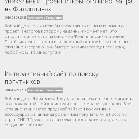
Уникальный проект открытого кинотеатра
на Филиппинах
2019-03-03 15:21
Архивное объявление
Добрый день! Мы хотели бы представить вашему вниманию
проект, аналогов которому на данный момент нет. Это
открытый кинотеатр на одном из Филиппинских островов.
Такой вид деятельности и конкретный остров были выбраны не
случайно. Остров очень быстро развивается туристически,
любой новый бизнес тут же...
Интерактивный сайт по поиску
попутчиков
2018-12-29 12:11
Архивное объявление
Добрый день. Я Збарский Тимур, основатель интернет магазина
по продаже тайской косметики Наша компания уже более 5 лет
успешно занимается продажей тайской косметики и
аксессуаров из Таиланда розничным покупателям в России и
стран СНГ. ТПредлагаю для совместного развития проект по
созданию сайта для ...