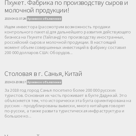
Пхукет. Фабрика по производству сыров и
молочной продукции!
2019-04-01 07:28
Архивное объявление
Ищем инвестора (рассмотрим возможность продажи
контрольного пакета) для дальнейшего развития действующего
бизнеса на Пхукете (Тайланд) по производству иностранных,
российский сыров и молочной продукции. В настоящий
момент объем совершенных инвестиций в фабрику составил
200 000 долларов США: Оборудов...
Столовая в г. Санья, Китай
2019-03-20 08:17
Архивное объявление
За 2018 год город Санья посетило более 200 000 русских
туристов. Основная их часть проживает в бухте Дадунхай. Это
объясняется тем, что исторически эта бухта ориентирована на
русских – продублированы вывески, много китайцев говорят
по-русски, а также развита туристическая инфраструктура и
большое ко...