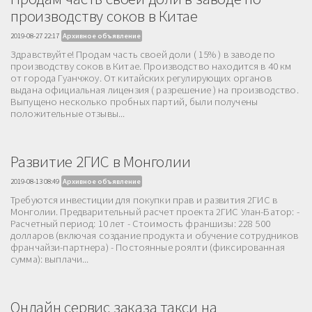
производству соков в Китае
2019-08-27 22:17
Архивное объявление
Здравствуйте! Продам часть своей доли ( 15% ) в заводе по
производству соков в Китае. Производство находится в 40 км
от города Гуанчжоу. От китайских регулирующих органов
выдана официальная лицензия ( разрешение ) на производство.
Выпущено несколько пробных партий, были получены
положительные отзывы...
Развитие 2ГИС в Монголии
2019-08-13 08:49
Архивное объявление
Требуются инвестиции для покупки прав и развития 2ГИС в
Монголии. Предварительный расчет проекта 2ГИС Улан-Батор: -
Расчетный период: 10 лет - Стоимость франшизы: 228 500
долларов (включая создание продукта и обучение сотрудников
франчайзи-партнера) - Постоянные роялти (фиксированная
сумма): выплачи...
Онлайн сервис заказа такси на