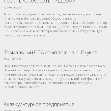
поект в Корее. Сеть пиццерий
2024-02-11 05:17
Тизер Сеть пиццерий Компания создаваеммая в виде юр.лица,
планирует работать в сфере общественного
питания.Планируется открыть пиццерию в Южной Кореи. Автор
проекта более 5 лет был шеф пицциоллой. Будет микс пиццерия
80% классика а 20% от автора. Места открытия будут там, где
большое количество русс...
Термальный СПА комплекс на о. Пхукет
2024-11-20 12:59
Ищу инвестора для открытия Термального СПА комплекса на о.
Пхукет (Таиланд). Основная идея создания термального спа-
комплекса заключается не только в предоставлении широкого
спектра спа-услуг, но и в создании уникальной, комфортной
атмосферы, способствующей полноценному отдыху и
расслаблению. Мы стр...
Аквакультурное предприятие