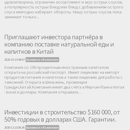
удовлетворена, ограничен ассортимент и вкус острых соусов,
а популярность острых блюд или блюд с добавлением острого
соуса ежегодно набирает обороты. Нишу острых соусов пока
занимает только...
Приглашают инвестора партнёра в
компанию поставке натуральной еды и
напитков в Китай
2020-10-15 08:57
Архивное объявление
Компания со 100 процентным иностранным капиталом
открыта на российский паспорт. Имеет лицензию на импорт
продуктов питания и напитков а также лицензию для работы с
таможней. Открыта в Шеньжень, провинция
Гуандун,Китай.Компания имеет два счёта в Мерчантбанке Китая
: юани и доллары. Компания открывала...
Инвестиции в строительство $160 000, от
50% годовых в долларах США. Гарантии.
2020-12-22 06:26
Архивное объявление