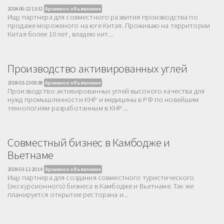
2018-06-22 13:32
Архивное объявление
Ищу партнера для совместного развития производства по
продаже мороженого на юге Китая. Проживаю на территории
Китая более 10 лет, владею кит...
Производство активированных углей
2018-03-23 09:38
Архивное объявление
Производство активированных углей высокого качества для
нужд промышленности КНР и медицины в РФ по новейшим
технологиям разработанным в КНР....
Совместный бизнес в Камбодже и
Вьетнаме
2018-03-12 20:14
Архивное объявление
Ищу партнера для создания совместного туристического
(экскурсионного) бизнеса в Камбодже и Вьетнаме. Так же
планируется открытие ресторана и...