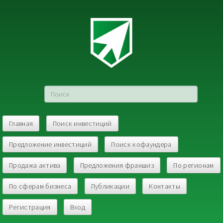
Главная
Поиск инвестиций
Предложение инвестиций
Поиск кофаундера
Продажа актива
Предложения франшиз
По регионам
По сферам бизнеса
Публикации
Контакты
Регистрация
Вход