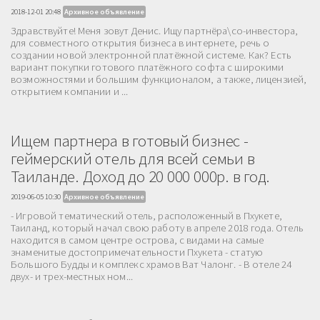
2018-12-01 20:48
Архивное объявление
Здравствуйте! Меня зовут Денис. Ищу партнёра\со-инвестора,
для совместного открытия бизнеса в интернете, речь о
создании новой электронной платёжной системе. Как? Есть
вариант покупки готового платёжного софта с широкими
возможностями и большим функционалом, а также, лицензией,
открытием компании и ...
Ищем партнера в готовый бизнес -
геймерский отель для всей семьи в
Таиланде. Доход до 20 000 000р. в год.
2019-06-05 10:30
Архивное объявление
- Игровой тематический отель, расположенный в Пхукете,
Таиланд, который начал свою работу в апреле 2018 года. Отель
находится в самом центре острова, с видами на самые
знаменитые достопримечательности Пхукета - статую
Большого Будды и комплекс храмов Ват Чалонг. - В отеле 24
двух- и трех-местных ном...