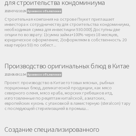
для строительства кондоминиума
2020-07-02 10:29
Архивное объявление
Строительная компания на острове Пхукет приглашает
инвестора к сотрудничеству для строительства кондоминиума,
необходимая сумма для инвестиции 930.000$ Доступны две
опции по возврату: 1)сумма займа+100% через 18 месяцев,
юридическое оформление; 2)оформляем в собственность 20
квартир(из 93) по себест...
Производство оригинальных блюд в Китае
2020-06-09 11:54
Архивное объявление
Проект: производство в Китае готовых мясных, рыбных
порционных блюд, деликатесной продукции, как мясо
северного оленя, мясо краба, морских гребешков итд,
изготовленные по рецептам китайской, азиатских,
европейских кухонь с упаковкой в ламистерную (steralcon) тару
с последующей стерилизацией в промыш...
Создание специализированного