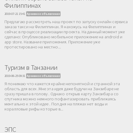
Филиппинах
2019-07-21 15:41
Архивное объявление
Предлагаю рассмотреть наш проект по запуску онлайн сервиса
заказа такси на Филиппинах. Я нахожусь на Филиппинах и
сейчас в процессе реализации проекта. На данный момент уже
сделано: Опубликовано мобильное приложение на android и
app store. Название приложения. Приложение уже
протестировано на местно...
Туризм в Танзании
2019-06-25 09:31
Архивное объявление
Я понимаю что кажется крайне непонятной и странной эта
область для всех .Мне эта идея даже будучи на Занзибаре не
сразу пришла в голову . Однако открыв карту Занзибара со
спутника можно немного пофантазировать приближаясь
ментально к этой идее . Пол дня на пляжах нет воды и
коралловые рифы которые в...
ЭПС