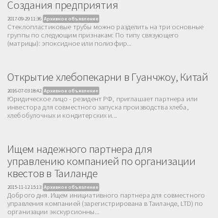
Создания предприятия
2017-09-29 11:36
Архивное объявление
Стеклопластиковые трубы можно разделить на три основные
группы по следующим признакам: По типу связующего
(матрицы): эпоксидное или полиэфир...
Открытие хлебопекарни в Гуанчжоу, Китай
2016-07-03 18:42
Архивное объявление
Юридическое лицо - резидент РФ, приглашает партнера или
инвестора для совместного запуска производства хлеба,
хлебобулочных и кондитерских и...
Ищем надежного партнера для
управлению компанией по организации
квестов в Таиланде
2015-11-12 15:13
Архивное объявление
Доброго дня. Ищем инициативного партнера для совместного
управления компанией (зарегистрирована в Таиланде, LTD) по
организации экскурсионны...