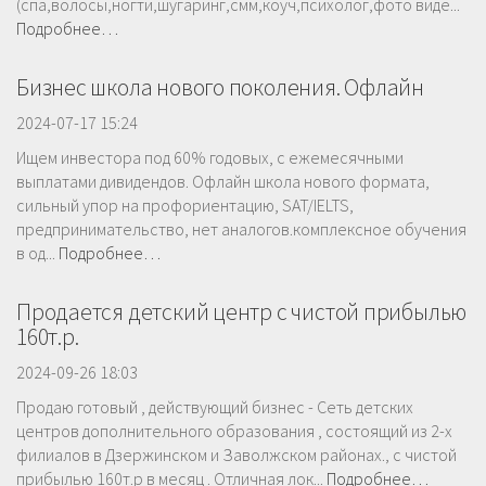
(спа,волосы,ногти,шугаринг,смм,коуч,психолог,фото виде...
Подробнее…
Бизнес школа нового поколения. Офлайн
2024-07-17 15:24
Ищем инвестора под 60% годовых, с ежемесячными
выплатами дивидендов. Офлайн школа нового формата,
сильный упор на профориентацию, SAT/IELTS,
предпринимательство, нет аналогов.комплексное обучения
в од...
Подробнее…
Продается детский центр с чистой прибылью
160т.р.
2024-09-26 18:03
Продаю готовый , действующий бизнес - Сеть детских
центров дополнительного образования , состоящий из 2-х
филиалов в Дзержинском и Заволжском районах., с чистой
прибылью 160т.р в месяц . Отличная лок...
Подробнее…