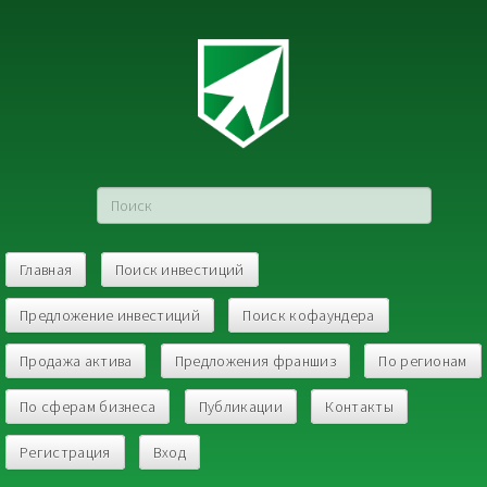
Главная
Поиск инвестиций
Предложение инвестиций
Поиск кофаундера
Продажа актива
Предложения франшиз
По регионам
По сферам бизнеса
Публикации
Контакты
Регистрация
Вход