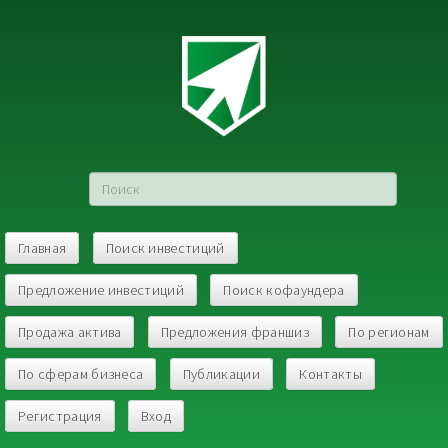
Главная
Поиск инвестиций
Предложение инвестиций
Поиск кофаундера
Продажа актива
Предложения франшиз
По регионам
По сферам бизнеса
Публикации
Контакты
Регистрация
Вход