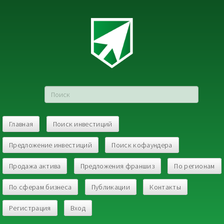
Главная
Поиск инвестиций
Предложение инвестиций
Поиск кофаундера
Продажа актива
Предложения франшиз
По регионам
По сферам бизнеса
Публикации
Контакты
Регистрация
Вход