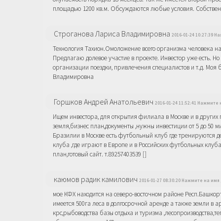
площадью 1200 кв.м. Обсуждаются любые условия. Собственни
Строганова Лариса Владимировна
2016-01-24 10:27:39 
Технология Тахион.Омоложение всего организма человека на 
Предлагаю долевое участие в проекте. Инвестор уже есть. Н
организации поездки, привлечения специалистов и т.д. Моя 
Владимировна
Горшков Андрей Анатольевич
2016-01-24 11:52:41 Нажмите 
Ищем инвестора, для открытия филиала в Москве и в других 
земля,бизнес план,документы ,нужны инвестиции от 5 до 50 м
Бразилии в Москве есть футбольный клуб где тренируются де
клуба ,где играют в Европе и в Российских футбольных клуба
план,готовый сайт. т.89257403539 []
каюмов радик камилович
2016-01-27 08:30:20 Нажмите на имя
мое КФХ находится на северо-восточном районе Респ.Башкор
имеется 500га леса в долгосрочной аренде а также земли в 
крс,рыбоводства базы отдыха и туризма ,лесопроизводства,