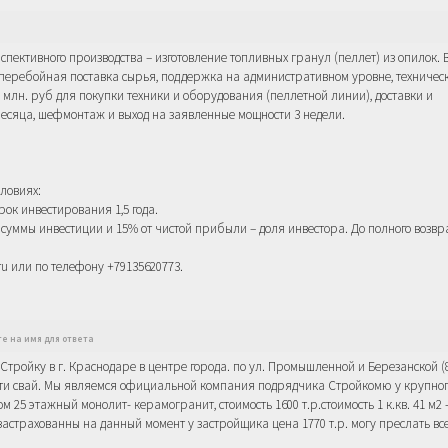
пективного производства – изготовление топливных гранул (пеллет) из опилок. 
сперебойная поставка сырья, поддержка на административном уровне, техничес
8 млн. руб для покупки техники и оборудования (пеллетной линии), доставки и
есяца, шефмонтаж и выход на заявленные мощности 3 недели.
ловиях:
рок инвестирования 1,5 года.
 суммы инвестиции и 15% от чистой прибыли – доля инвестора. До полного возвр
u или по телефону +79135620773.
те на имя для ответа
ройку в г. Краснодаре в центре города. по ул. Промышленной и Березанской (8
ити свай. Мы являемся официальной компания подрядчика Стройкомю у крупног
 25 этажный монолит- керамогранит, стоимость 1600 т.р.стоимость 1 к.кв. 41 м2 
ры застрахованны на данный момент у застройщика цена 1770 т.р. могу преслать вс