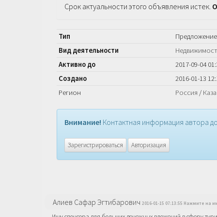
Срок актуальности этого объявления истек.
О
Тип
Предложение
Вид деятельности
Недвижимос
Активно до
2017-09-04 01:
Создано
2016-01-13 12:
Регион
Россия
/
Каза
Внимание!
Контактная информация автора до
Зарегистрироваться
Авторизация
Алиев Сафар Эгтибарович
2016-01-15 07:13:55 Нажмите на и
Ищу спонсора для больших денежных вложений в сферу туриз