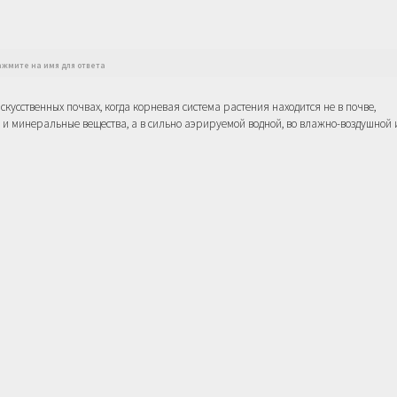
Нажмите на имя для ответа
сственных почвах, когда корневая система растения находится не в почве,
 и минеральные вещества, а в сильно аэрируемой водной, во влажно-воздушной