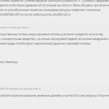
бизнес-проектты с учетом хороший прибыли,4 района в т.ч. 2 района Свердлов
ается в отоплении дровами об остальном мы хотели с Вами обсудить при встреч
ния по раработанным проектам.природные ресурсы позволяют полностью
б.89875821479 эл.почта-radik.kayumov.2014@mail.ru
Нажмите на имя для ответа
сственных почвах, когда корневая система растения находится не в почве,
 и минеральные вещества, а в сильно аэрируемой водной, во влажно-воздушной
. Такие среды способствуют нормальному дыханию корневой системы.
нии 24месяца
 08:43:41 Нажмите на имя для ответа
ребуется финансирование, возможно долевое участие! Есть все ресурсы! Получе