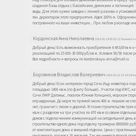
создания базы отдыха с бассейнами, домиками и гостиницей
воды. Для этого нужен заводик с линией разлива и упаковко
ген. директором этого предприятия. Идея 100%-я. Оформление
построенного на ваши инвестиции... При любом раскладе инвес
Кордонская Анна Николаевна
2016-01-19 03:53:12 Нажмите 
Добрый день! Есть возможность приобретения 6 493,67кв м и 6
реализацией по 25 000-30 000руб/кв м. Условия 50/50 после 
Все подробности и вопросы по kordonskaya-anna@mail.ru
Боровиков Владислав Валериевич
2016-01-22 13:14:59 
Добрый день! Если интересен город Сочи.Ищу инвестора-пар
площадью 1400 кв.м.(по факту больше).. Участок под ИЖС, кат
Сочи (МКР Дагомыс , поселок Южное Голицино), морская стор
оправданные. До моря по прямой около 400 м. пешком не спеша
нет, граничит с лесом и дорогой. В плане строительство тре
кв.м с разделом на три участка по 470 кв.м со своим отдель
домов с подключением коммуникаций на сегодняшний день в г
строительство одного дома под отделку примерно 6000000 р
от комплектации дома и внешней отделки. Цена с простенько
окупаемость порядка 18 месяцев. Так же имеется второй прое