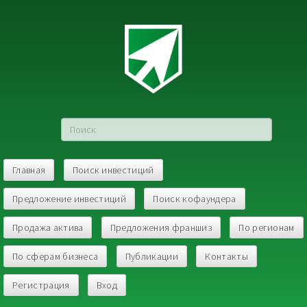
Главная
Поиск инвестиций
Предложение инвестиций
Поиск кофаундера
Продажа актива
Предложения франшиз
По регионам
По сферам бизнеса
Публикации
Контакты
Регистрация
Вход