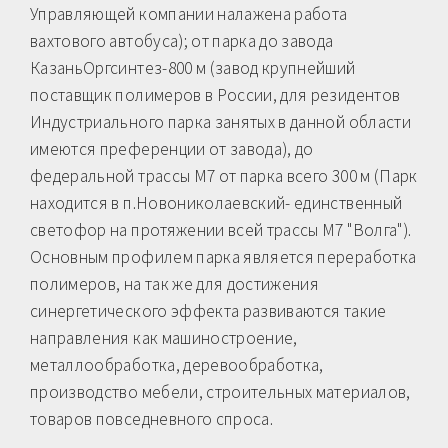
Управляющей компании налажена работа
вахтового автобуса); от парка до завода
КазаньОргсинтез-800 м (завод крупнейший
поставщик полимеров в России, для резидентов
Индустриального парка занятых в данной области
имеются преференции от завода), до
федеральной трассы М7 от парка всего 300 м (Парк
находится в п.Новониколаевский- единственный
светофор на протяжении всей трассы М7 "Волга").
Основным профилем парка является переработка
полимеров, на так же для достижения
синергетического эффекта развиваются такие
направления как машиностроение,
металлообработка, деревообработка,
производство мебели, строительных материалов,
товаров повседневного спроса.