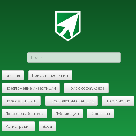
Главная
Поиск инвестиций
Предложение инвестиций
Поиск кофаундера
Продажа актива
Предложения франшиз
По регионам
По сферам бизнеса
Публикации
Контакты
Регистрация
Вход