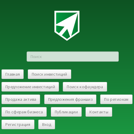
Главная
Поиск инвестиций
Предложение инвестиций
Поиск кофаундера
Продажа актива
Предложения франшиз
По регионам
По сферам бизнеса
Публикации
Контакты
Регистрация
Вход