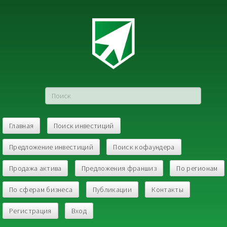
Главная
Поиск инвестиций
Предложение инвестиций
Поиск кофаундера
Продажа актива
Предложения франшиз
По регионам
По сферам бизнеса
Публикации
Контакты
Регистрация
Вход