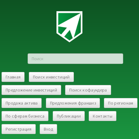
Главная
Поиск инвестиций
Предложение инвестиций
Поиск кофаундера
Продажа актива
Предложения франшиз
По регионам
По сферам бизнеса
Публикации
Контакты
Регистрация
Вход