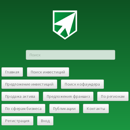
Главная
Поиск инвестиций
Предложение инвестиций
Поиск кофаундера
Продажа актива
Предложения франшиз
По регионам
По сферам бизнеса
Публикации
Контакты
Регистрация
Вход