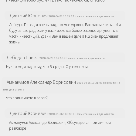
Инвестиции 70000 рублей? Давно так не смеялся. Спасибо.
Дмитрий Юрьевич
2020-04-23 10:15:57 Нажмите на имя для ответа
Лебедев Павел, я очень рад, что мне удалось Вас рассмешить!!! И я
буду за вас рад, если у вас имееются более весомые аргументы в
части инвестиций. Удачи Вам в вашем деле!!! P.S смех продлевает
жизнь.
Лебедев Павел
2020-04-23 10:27:56 Нажмите на имя для ответа
Ну что же, я рад тому, что Вы рады. С уважением.
Аммакумов Александр Борисович
2020-04-25 17:21:09 Нажмите на
имя для ответа
что принимаете в залог?)
Дмитрий Юрьевич
2020-05-06 13:32:31 Нажмите на имя для ответа
Аммакумов Александр Борисович, Обсуждается при личном
разговоре