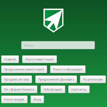
Главная
Поиск инвестиций
Предложение инвестиций
Поиск кофаундера
Продажа актива
Предложения франшиз
По регионам
По сферам бизнеса
Публикации
Контакты
Регистрация
Вход