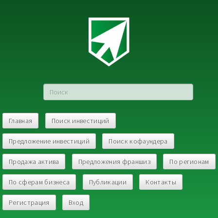
Главная
Поиск инвестиций
Предложение инвестиций
Поиск кофаундера
Продажа актива
Предложения франшиз
По регионам
По сферам бизнеса
Публикации
Контакты
Регистрация
Вход