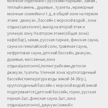
моечное отделение с русскими парными , хамам ,
теплый камень , душевые , туалеты , мраморные
моечные скамейки и т. д., в общей зоне на первом
этаже : джакузи , бассейн с морской водой , зона
отдыха (шезлонги), выход на второй этаж и
уличную зону.На втором этаже(общая зона):
кафе(бар), хамам, русская парная, финская сауна,
сауна из гималайской соли, травяная сауна,
нефритовая сауна, детский бассейн, джакузи,
душевые, массажные,зона
отдыха(шезлонги),пилинг рыбками,детское
джакузи, туалеты. Уличная зона: круглогодичный
бассейн(температура воды зимой-34-36гр.),
круглогодичный бассейн с морской водой(зимой
подогревается),детский бассейн, горки, русская
парная-2шт.,финская сауна-2шт.,зона
отдыха(шезлонги), джукузи (зимой с