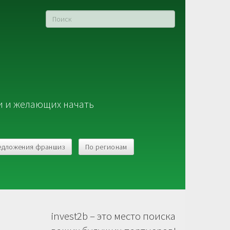
и и желающих начать
едложения франшиз
По регионам
invest2b – это место поиска