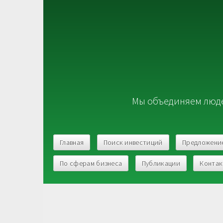
Мы объединяем люде
Главная
Поиск инвестиций
Предложени
По сферам бизнеса
Публикации
Конта