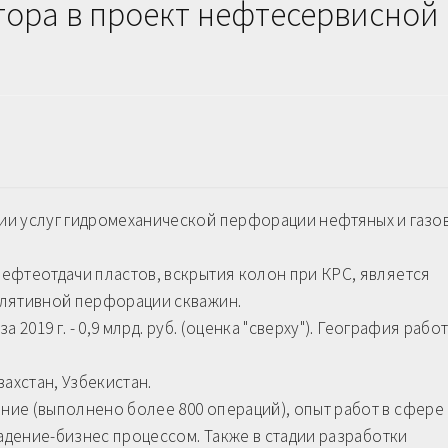
ора в проект нефтесервисной
ии услуг гидромеханической перфорации нефтяных и газо
ефтеотдачи пластов, вскрытия колон при КРС, является
улятивной перфорации скважин.
2019 г. - 0,9 млрд. руб. (оценка "сверху"). География работ
ахстан, Узбекистан.
ие (выполнено более 800 операций), опыт работ в сфере
ладение-бизнес процессом. Также в стадии разработки