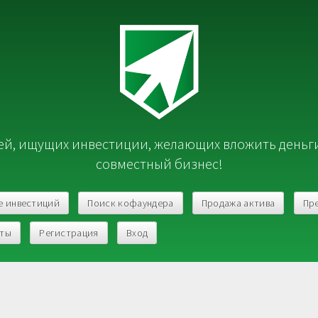
й, ищущих инвестиции, желающих вложить деньг
совместный бизнес!
е инвестиций
Поиск кофаундера
Продажа актива
Пр
кты
Регистрация
Вход