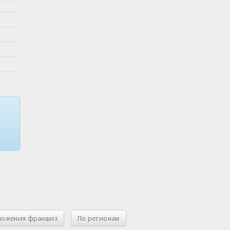
ложения франшиз
По регионам