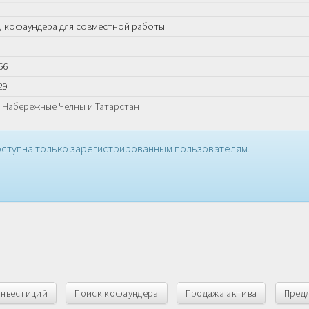
, кофаундера для совместной работы
56
29
, Набережные Челны и Татарстан
ступна только зарегистрированным пользователям.
инвестиций
Поиск кофаундера
Продажа актива
Пред