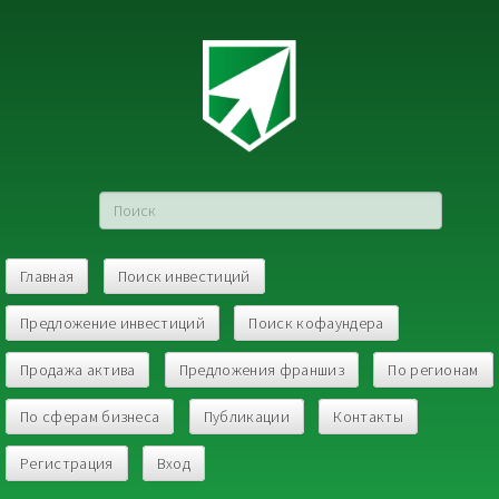
Главная
Поиск инвестиций
Предложение инвестиций
Поиск кофаундера
Продажа актива
Предложения франшиз
По регионам
По сферам бизнеса
Публикации
Контакты
Регистрация
Вход