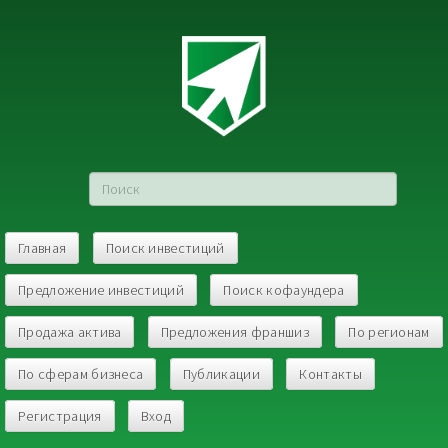
Главная
Поиск инвестиций
Предложение инвестиций
Поиск кофаундера
Продажа актива
Предложения франшиз
По регионам
По сферам бизнеса
Публикации
Контакты
Регистрация
Вход