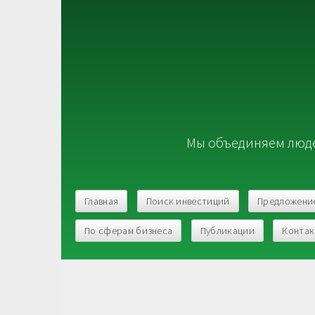
Мы объединяем люде
Главная
Поиск инвестиций
Предложени
По сферам бизнеса
Публикации
Конта