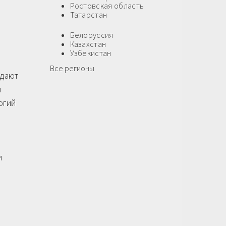
Ростовская область
Татарстан
Белоруссия
Казахстан
Узбекистан
Все регионы
адают
я
огий
и