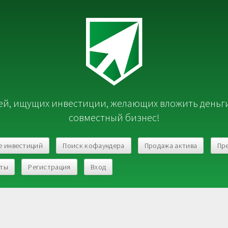
й, ищущих инвестиции, желающих вложить деньг
совместный бизнес!
е инвестиций
Поиск кофаундера
Продажа актива
Пр
кты
Регистрация
Вход