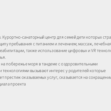
 Курортно-санаторный центр для семей дети которых стр
ципу пребывания с питанием и лечением; массаж, лечебна
еабилитации, также использование цифровых и VR технол
ья.
 на побережье моря в тандеме с оздоровительными
 технологиями вызывают интерес у родителей которые
ает престиж оказываемых услуг, сказывается на сокращени
циала проекта