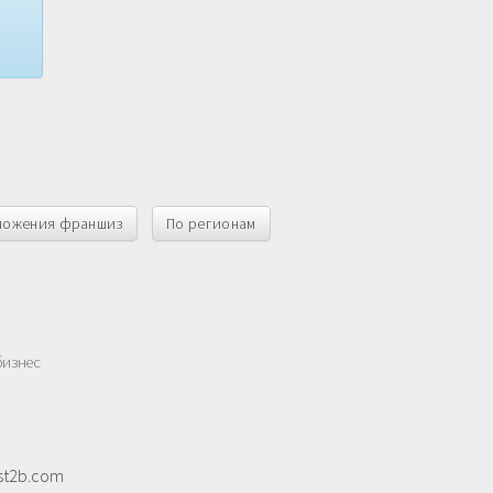
ложения франшиз
По регионам
бизнес
st2b.com