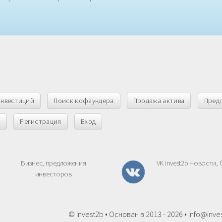
инвестиций
Поиск кофаундера
Продажа актива
Пред
ы
Регистрация
Вход
Бизнес, предложения
VK invest2b Новости, 
инвесторов
© invest2b • Основан в 2013 - 2026 •
info@inve