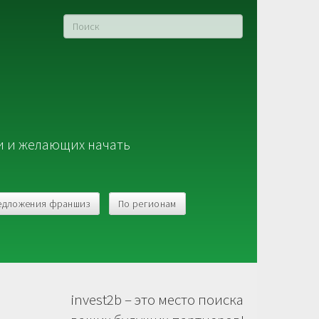
и и желающих начать
едложения франшиз
По регионам
invest2b – это место поиска