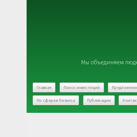
Мы объединяем люде
Главная
Поиск инвестиций
Предложени
По сферам бизнеса
Публикации
Конта