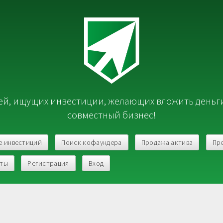
й, ищущих инвестиции, желающих вложить деньг
совместный бизнес!
е инвестиций
Поиск кофаундера
Продажа актива
Пр
кты
Регистрация
Вход