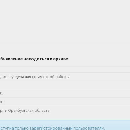
бъявление находиться в архиве.
, кофаундера для совместной работы
21
20
рг и Оренбургская область
ступна только зарегистрированным пользователям.