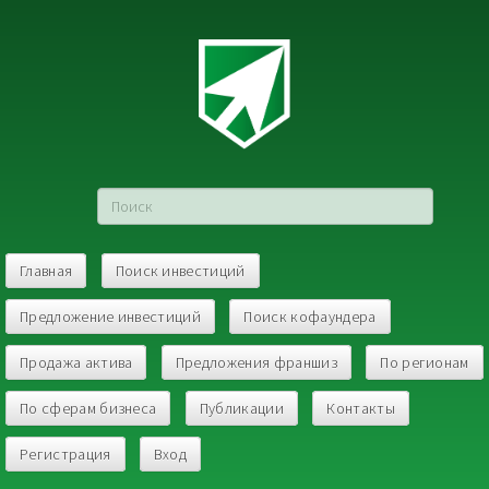
Главная
Поиск инвестиций
Предложение инвестиций
Поиск кофаундера
Продажа актива
Предложения франшиз
По регионам
По сферам бизнеса
Публикации
Контакты
Регистрация
Вход