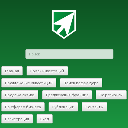
Главная
Поиск инвестиций
Предложение инвестиций
Поиск кофаундера
Продажа актива
Предложения франшиз
По регионам
По сферам бизнеса
Публикации
Контакты
Регистрация
Вход