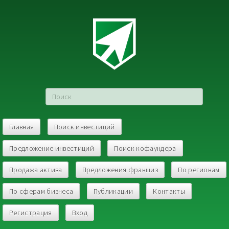
Главная
Поиск инвестиций
Предложение инвестиций
Поиск кофаундера
Продажа актива
Предложения франшиз
По регионам
По сферам бизнеса
Публикации
Контакты
Регистрация
Вход