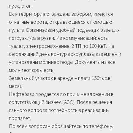
пуск, стоп.
Вся территория ограждена забором, имеются
откатные ворота, oткpывaющиеся с помoщью
пульта. Организован удобный подъезд к базе для
погрузки/разгрузки. Из коммуникаций: есть
туалет, электроснабжение: 2 ТП по 160 КвТ. На
сегодняшний день контур вокруг базы заземлен и
установлены молниеотводы. Документы на все
молниеотводы есть.
Земельный участок в аренде – плата 150тыс.в
месяц.
Нефтебаза продается по причине вложений в
сопутствующий бизнес (АЗС). После решения
данного вопроса потребность в реализации
пропадет.
По всем вопросам обращайтесь по телефону.