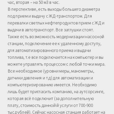
час, вторая – на 50 м3 в час.
В перспективе, есть выходы большего диаметра
под прием и выдачу с ЖД-транспортом. Для
перевалки светлых нефтепродуктов прием с ЖД и
выдачи в автотранспорт. Все заглушки стоят.
Также есть возможность модернизации насосной
станции, подключение ее к удаленному доступу,
для автоматизированного приема и выдачи
топлива, т.е все подключается на компьютер и вы
можете управлять процессом с любой точки мира.
Все необходимое (уровни меры, манометры,
датчики давления и т.д) для автоматизации и
компьютеризированию имеется. Необходимо
лишь будет пригласить компанию, на аутсорсинге,
которая всё подключит (за дополнительную
плату, стоимость данной й услуги от 700-900
тыс.рублей). Сейчас насосная станция работает на