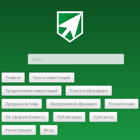
Главная
Поиск инвестиций
Предложение инвестиций
Поиск кофаундера
Продажа актива
Предложения франшиз
По регионам
По сферам бизнеса
Публикации
Контакты
Регистрация
Вход