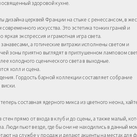
 посвященный здоровой кухне.
ы дизайна церквей Франции на стыке с ренессансом, в же
 современного искусства. Это эстетика тонких граней и
о яркая экспрессия и грамотная игра света.
 занавесами, а готические витражи исполнены светом и
очей зоны приятно выглядят в приглушенном ламповом све
лее холодного сценического света в выходные.
ся холл и сцена.
едения. Гордость барной коллекции составляет собрание
 виски.
о теперь составная ядерного микса из цветного неона, хайт
стен прямо от входа в клуб и до сцены, а также малый, ко
. Люди пьют везде, где бы они не находились в данный мо
ают на службе у продаж и делают акценты на местах для 