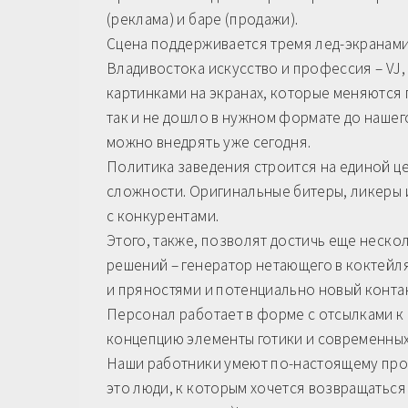
(реклама) и баре (продажи).
Сцена поддерживается тремя лед-экранами
Владивостока искусство и профессия – VJ,
картинками на экранах, которые меняются п
так и не дошло в нужном формате до нашег
можно внедрять уже сегодня.
Политика заведения строится на единой це
сложности. Оригинальные битеры, ликеры 
с конкурентами.
Этого, также, позволят достичь еще неск
решений – генератор нетающего в коктейля
и пряностями и потенциально новый конта
Персонал работает в форме с отсылками к 
концепцию элементы готики и современных
Наши работники умеют по-настоящему прода
это люди, к которым хочется возвращаться 