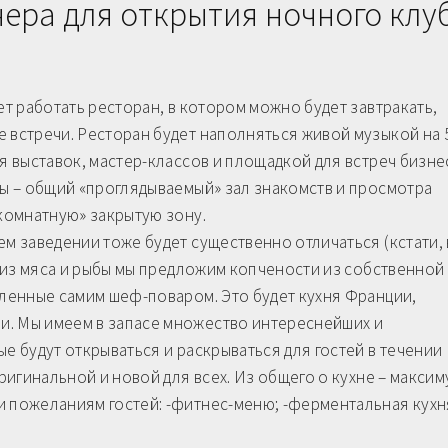
ера для открытия ночного клу
ет работать ресторан, в котором можно будет завтракать,
е встречи. Ресторан будет наполняться живой музыкой на
я выставок, мастер-классов и площадкой для встреч бизне
ны – общий «проглядываемый» зал знакомств и просмотра
«комнатную» закрытую зону.
ем заведении тоже будет существенно отличаться (кстати, 
ам из мяса и рыбы мы предложим копчености из собственной
вленные самим шеф-поваром. Это будет кухня Франции,
и. Мы имеем в запасе множество интереснейших и
е будут открываться и раскрываться для гостей в течении
оригинальной и новой для всех. Из общего о кухне – максим
и пожеланиям гостей: -фитнес-меню; -ферментальная кухн