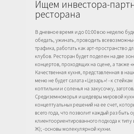
Ищем инвестора-партн
ресторана
В дневное время и до 01:00 всю неделю буд
обедать, ужинать, проводить всевозможны
трафика, работать как арт-пространство дл
клубов. Ресторан будет поделен на две зо
концертов, проходящих на сцене, а также 
Качественная кухня, представленная в наш
меню не будет салата «Цезарь»! - к стейк
коптильни и соленья на закусочку, загото
Средиземноморья и шедевры мировой кухн
концептуальных решений на ее счет, которы
всего года, что позволит каждый раз быть 
клиентоориентированного подхода к типу 
Ж); -основы молекулярной кухни.