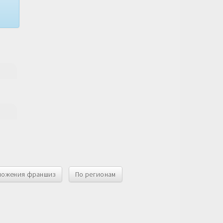
ложения франшиз
По регионам