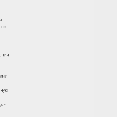
и
, но
нении
вами
иную
ы -