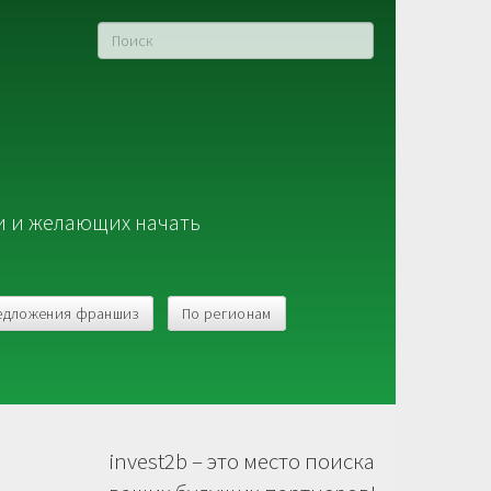
и и желающих начать
едложения франшиз
По регионам
invest2b – это место поиска