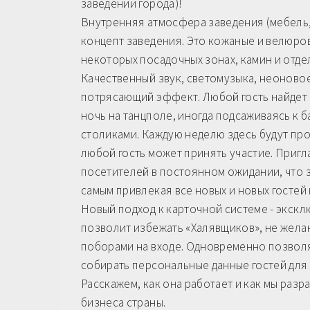
заведении города)!
Внутренняя атмосфера заведения (мебель,
концепт заведения. Это кожаные и велюров
некоторых посадочных зонах, камин и отдел
Качественный звук, светомузыка, неоновое
потрясающий эффект. Любой гость найдет с
ночь на танцполе, иногда подсаживаясь к 
столиками. Каждую неделю здесь будут про
любой гость может принять участие. Приг
посетителей в постоянном ожидании, что 
самым привлекая все новых и новых гостей 
Новый подход к карточной системе - экск
позволит избежать «Халявщиков», не желаю
поборами на входе. Одновременно позволя
собирать персональные данные гостей для
Расскажем, как она работает и как мы раз
бизнеса страны.