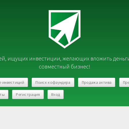
й, ищущих инвестиции, желающих вложить деньг
совместный бизнес!
е инвестиций
Поиск кофаундера
Продажа актива
Пр
кты
Регистрация
Вход