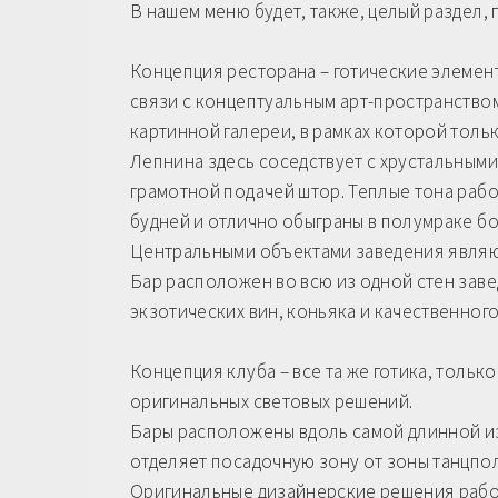
В нашем меню будет, также, целый раздел,
Концепция ресторана – готические элемент
связи с концептуальным арт-пространством
картинной галереи, в рамках которой тольк
Лепнина здесь соседствует с хрустальными
грамотной подачей штор. Теплые тона раб
будней и отлично обыграны в полумраке бо
Центральными объектами заведения являют
Бар расположен во всю из одной стен зав
экзотических вин, коньяка и качественного
Концепция клуба – все та же готика, тольк
оригинальных световых решений.
Бары расположены вдоль самой длинной из 
отделяет посадочную зону от зоны танцпола
Оригинальные дизайнерские решения работ