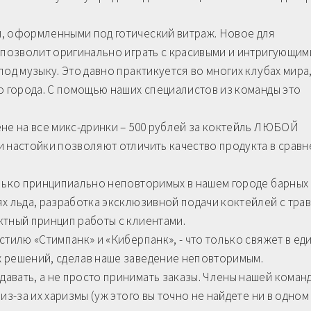
, оформленными под готический витраж. Новое для
 позволит оригинально играть с красивыми и интригующим
од музыку. Это давно практикуется во многих клубах мира
о города. С помощью наших специалистов из команды это
не на все микс-дринки – 500 рублей за коктейль ЛЮБОЙ
и настойки позволяют отличить качество продукта в срав
олько принципиально неповторимых в нашем городе барных
х льда, разработка эксклюзивной подачи коктейлей с тра
ктный принцип работы с клиентами.
стилю «Стимпанк» и «Киберпанк», - что только свяжет в ед
 решений, сделав наше заведение неповторимым.
вать, а не просто принимать заказы. Члены нашей команд
из-за их харизмы (уж этого вы точно не найдете ни в одном