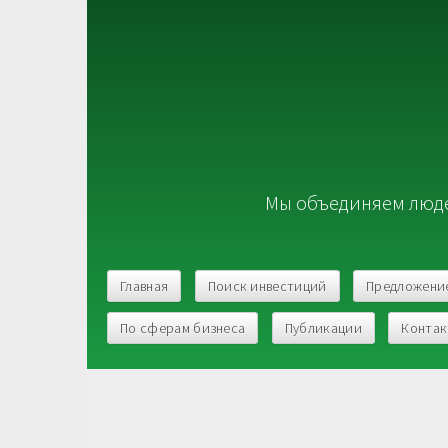
Мы объединяем люде
Главная
Поиск инвестиций
Предложени
По сферам бизнеса
Публикации
Конта