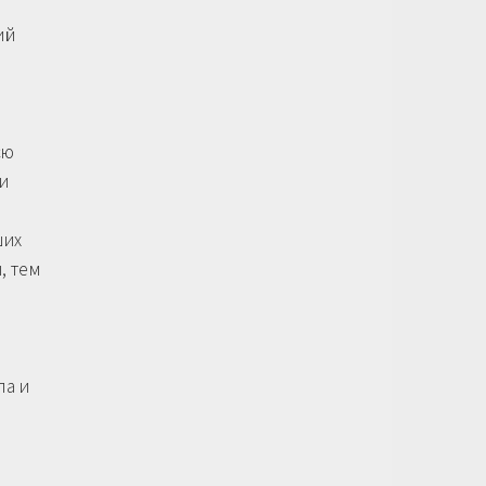
ий
сю
ми
ших
, тем
ла и