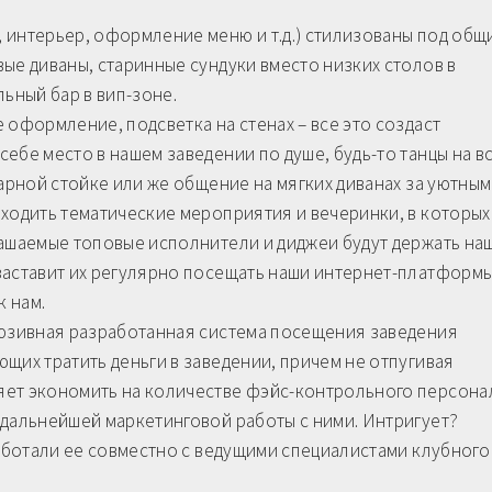
 интерьер, оформление меню и т.д.) стилизованы под общ
ые диваны, старинные сундуки вместо низких столов в
ьный бар в вип-зоне.
 оформление, подсветка на стенах – все это создаст
ебе место в нашем заведении по душе, будь-то танцы на в
барной стойке или же общение на мягких диванах за уютны
ходить тематические мероприятия и вечеринки, в которых
лашаемые топовые исполнители и диджеи будут держать на
заставит их регулярно посещать наши интернет-платформы
к нам.
люзивная разработанная система посещения заведения
щих тратить деньги в заведении, причем не отпугивая
ет экономить на количестве фэйс-контрольного персона
 дальнейшей маркетинговой работы с ними. Интригует?
работали ее совместно с ведущими специалистами клубного