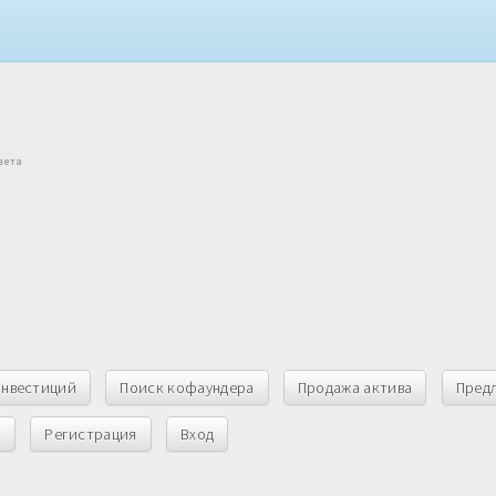
твета
инвестиций
Поиск кофаундера
Продажа актива
Пред
ы
Регистрация
Вход