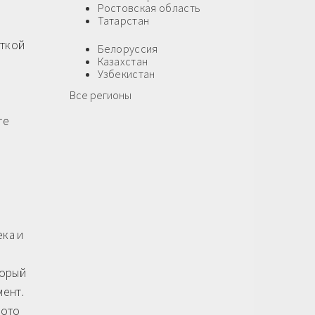
Ростовская область
Татарстан
сткой
Белоруссия
Казахстан
Узбекистан
Все регионы
те
ека и
торый
мент.
фото