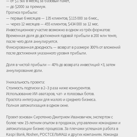
— от $1 500 в месяц за базовый пакет,
— до $2000 за премиум.
Прогноз прибыли:
— первые 6 месяцев — 135 клиентов, $115 000 за 6 мес.,
— через 12 месяцев — 455 клиентов, $434 000 за 12 мес.
Инвестиционное участие возможно в одном из трёх форматов:
Временная доля до достижения годовой прибыли в 200 млн тенге,
после чего доля аннулируется.
Фиксированная доходность — возврат в размере 300% от вложений
после достижения указанного уровня прибыли.
Доля в чистой прибыли — 40% до возврата инвестиций ×3, затем
аннулирование доли.
Уникальность проекта:
Стоимость подписки в 2–3 раза ниже конкурентов.
Использование ИИ-аватаров, чат- и голосовых ботов.
Простота интеграции для малого и среднего бизнеса.
Полная автоматизация в одном окне.
Проект основан Сиротенко Дмитрием Ивановичем, экспертом с
более чем 15-летним опытом в продажах, управлении командами и
автоматизации бизнес-процессов. За плечами успешная работа в
Kaspi Bank, Roshen, РОСТСЕЛЬМАШ и других компаниях. Команда