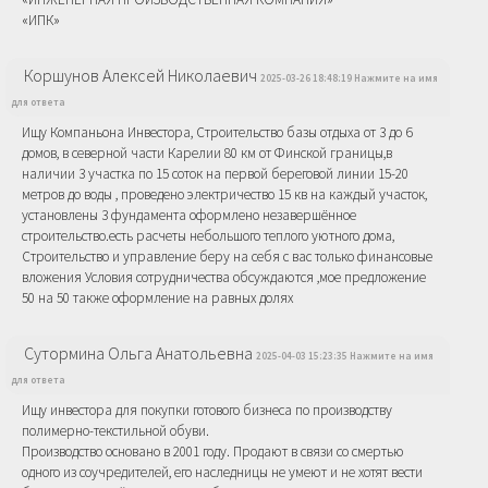
«ИПК»
Коршунов Алексей Николаевич
2025-03-26 18:48:19 Нажмите на имя
для ответа
Ищу Компаньона Инвестора, Строительство базы отдыха от 3 до 6
домов, в северной части Карелии 80 км от Финской границы,в
наличии 3 участка по 15 соток на первой береговой линии 15-20
метров до воды , проведено электричество 15 кв на каждый участок,
установлены 3 фундамента оформлено незавершённое
строительство.есть расчеты небольшого теплого уютного дома,
Строительство и управление беру на себя с вас только финансовые
вложения Условия сотрудничества обсуждаются ,мое предложение
50 на 50 также оформление на равных долях
Сутормина Ольга Анатольевна
2025-04-03 15:23:35 Нажмите на имя
для ответа
Ищу инвестора для покупки готового бизнеса по производству
полимерно-текстильной обуви.
Производство основано в 2001 году. Продают в связи со смертью
одного из соучредителей, его наследницы не умеют и не хотят вести