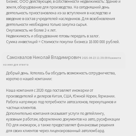
бизнес. ООО действующее, в собственности недвижимость: Здание и
земля, оборудование для производства. На сегодняшний день
деятельность приостановлена из-за вступления в наследство и
введение в состав учредителей наследников. Для возобновления
деятельности необходима только закупка сырья.
Окупаемость не более 2-х лет.
Недвижимость и оборудование готовы передать в залог.
Сумма инвестиций = Стоимости покупки бизнеса 18 000 000 рублей.
Самохвалов Николай Владимирович
2025-04-23 11:39:09 Нажмите
на имя для ответа
Добрый день. Хотелось бы обсудить возможность сотрудничества,
коротко о нашей компании:
Наша компания с 2020 года поставляет иномарки от
производителей и дилеров Китая, США, Южной Кореи, Германии.
Работа напрямую под потребности автосалонов, перекупщиков и
частных клиентов.
Дополнительно компания оказывает услуги по детейлингу,
кузовным работам, оформлению документов на авто, русификации
ПО для иномарок, а также предоставляет финансовые решения
для своих клиентов через лицензированный автоломбард.