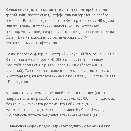
Компании ежедневно сталкиваются с кадровыми проблемами:
долгий найм, потеря анкет, неэффективная адаптация, слабое
обучение. Все эти процессы часто требуют расширения HR-отдела
или привлечения сторонних агентств. SkillFlow устраняет
необходимость в этом, предоставляя готовое цифровое решение на
базе ИИ, чат- и голосовых ботов, интеграций с CRM и
рекрутинговыми платформами.
Наша целевая аудитория — средний и крупный бизнес, начиная с
Казахстана и России (более 40 000 компаний), с дальнейшим
масштабированием на рынки Европы и США (более 400 000
компаний). Потенциальные клиенты — компании с численностью от
50 сотрудников, заинтересованные в автоматизации и оптимизации
HR-процессов.
Запрашиваемая сумма инвестиций — $100 000. Из них $80 000
направляются на разработку платформы, $20 000 — на подготовку
базы знаний, скриптов, регламентов, найм команды и
маркетинговые расходы. Срок реализации MVP — 3–4 месяца.
Окупаемость проекта ожидается в течение 6–12 месяцев.
Финансовая модель предусматривает подписную монетизацию: