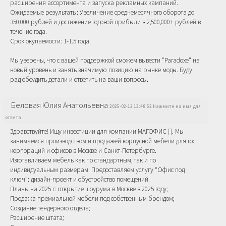
расширения ассортимента и запуска рекламных кампаний.
Ожидаемые результаты: Увеличение среднемесячного оборота до
350,000 рублей и достижение годовой прибыли в 2,500,000+ рублей в
течение года.
Срок окупаемости: 1-1.5 года.
Мы уверены, что с вашей поддержкой сможем вывести "Paradoxe" на
новый уровень и занять значимую позицию на рынке моды. Буду
рад обсудить детали и ответить на ваши вопросы.
Беловая Юлия Анатольевна
2025-02-12 13:48:52 Нажмите на имя для
ответа
Здравствуйте! Ищу инвестиции для компании МАГОФИС []. Мы
занимаемся производством и продажей корпусной мебели для гос.
корпораций и офисов в Москве и Санкт-Петербурге.
Изготавливаем мебель как по стандартным, так и по
индивидуальным размерам. Предоставляем услугу “Офис под
ключ”: дизайн-проект и обустройство помещений.
Планы на 2025 г: открытие шоурума в Москве в 2025 году;
Продажа премиальной мебели под собственным брендом;
Создание тендерного отдела;
Расширение штата;