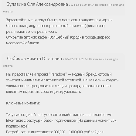
Булавина Оля Александровна
2024-12-16 19:49:14 Нажмите на имя для
ответа
Здраствуйте! меня зовут Ольга, у меня есть грандиозная идея и
бизнес-план, ищу инвестора который поможет (финансово)
реализовать это в реальность.
Открытие детского кафе «Волшебный город» в городе Дедовск
московской области
Любимов Никита Олегович
2025-02-09 14:23:53 Нажмите на имя для
ответа
Мы представляем проект "Paradoxe" — модный бренд, который
сочетает минимализм с готической эстетикой. Наша цель — создать
уникальные и трендовые коллекции одежды, которые позволят
клиентам выражать свою индивидуальность.
Ключевые моменты:
Текущая стадия: У нас уже есть онлайн-магазин на платформе
ВКонтакте с растущей базой подписчиков. (На данный момент 25к
подписчиков)
Потребность в инвестициях: 300,000 – 1,000,000 рублей для