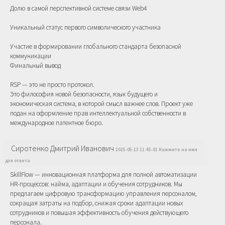
Долю в самой перспективной системе связи Web4
Уникальный статус первого символического участника
Участие в формировании глобального стандарта безопасной
коммуникации
Финальный вывод
RSP — это не просто протокол.
Это философия новой безопасности, язык будущего и
экономическая система, в которой смысл важнее слов. Проект уже
подан на оформление прав интеллектуальной собственности в
международное патентное бюро.
Сиротенко Дмитрий Иванович
2025-05-13 11:45:01 Нажмите на имя
для ответа
SkillFlow — инновационная платформа для полной автоматизации
HR-процессов: найма, адаптации и обучения сотрудников. Мы
предлагаем цифровую трансформацию управления персоналом,
сокращая затраты на подбор, снижая сроки адаптации новых
сотрудников и повышая эффективность обучения действующего
персонала.