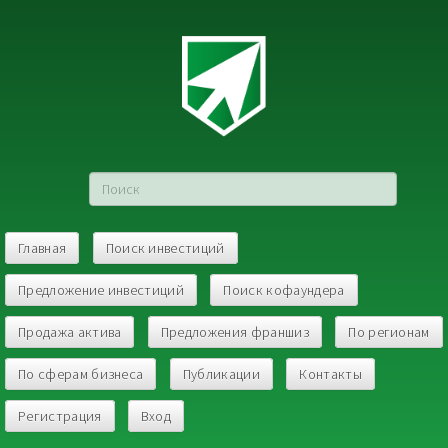
Главная
Поиск инвестиций
Предложение инвестиций
Поиск кофаундера
Продажа актива
Предложения франшиз
По регионам
По сферам бизнеса
Публикации
Контакты
Регистрация
Вход