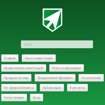
Главная
Поиск инвестиций
Предложение инвестиций
Поиск кофаундера
Продажа актива
Предложения франшиз
По регионам
По сферам бизнеса
Публикации
Контакты
Регистрация
Вход