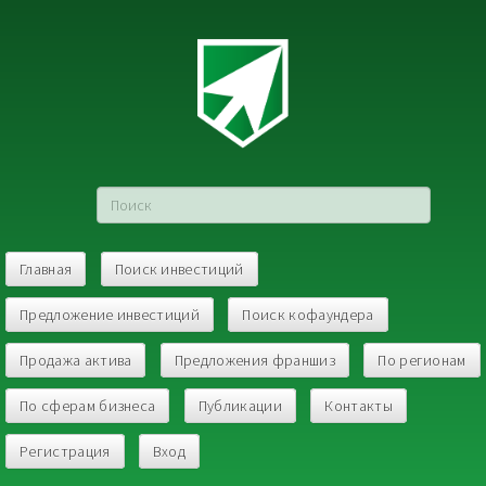
Главная
Поиск инвестиций
Предложение инвестиций
Поиск кофаундера
Продажа актива
Предложения франшиз
По регионам
По сферам бизнеса
Публикации
Контакты
Регистрация
Вход