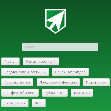
Главная
Поиск инвестиций
Предложение инвестиций
Поиск кофаундера
Продажа актива
Предложения франшиз
По регионам
По сферам бизнеса
Публикации
Контакты
Регистрация
Вход