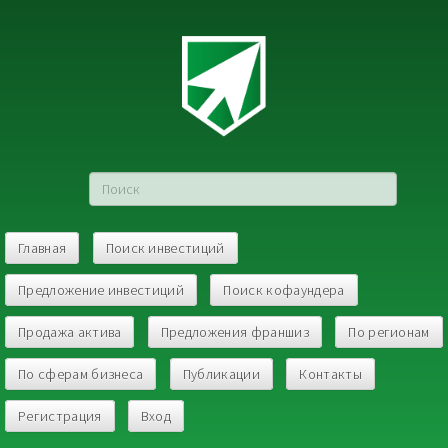
Главная
Поиск инвестиций
Предложение инвестиций
Поиск кофаундера
Продажа актива
Предложения франшиз
По регионам
По сферам бизнеса
Публикации
Контакты
Регистрация
Вход