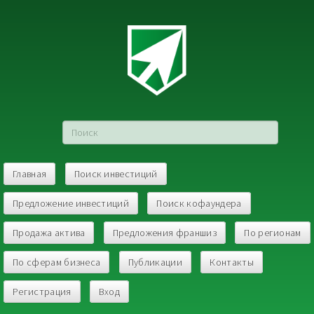
Главная
Поиск инвестиций
Предложение инвестиций
Поиск кофаундера
Продажа актива
Предложения франшиз
По регионам
По сферам бизнеса
Публикации
Контакты
Регистрация
Вход