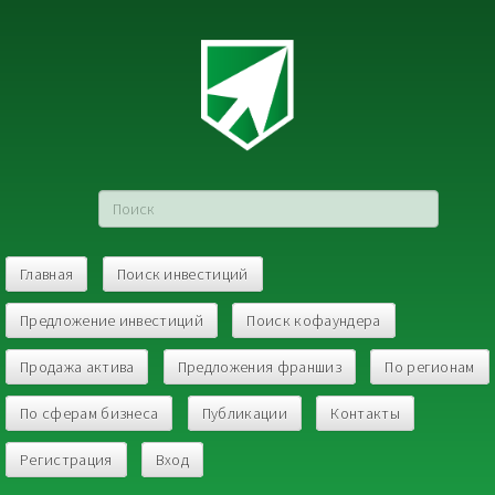
Главная
Поиск инвестиций
Предложение инвестиций
Поиск кофаундера
Продажа актива
Предложения франшиз
По регионам
По сферам бизнеса
Публикации
Контакты
Регистрация
Вход