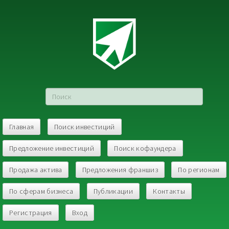
Главная
Поиск инвестиций
Предложение инвестиций
Поиск кофаундера
Продажа актива
Предложения франшиз
По регионам
По сферам бизнеса
Публикации
Контакты
Регистрация
Вход