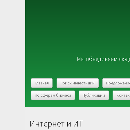
Мы объединяем люде
Главная
Поиск инвестиций
Предложени
По сферам бизнеса
Публикации
Конта
Интернет и ИТ