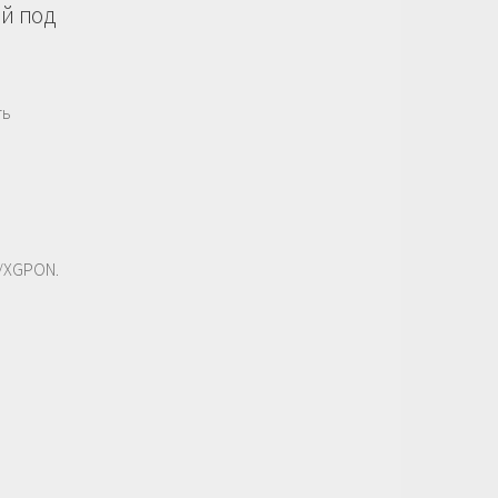
ий под
ть
N/XGPON.