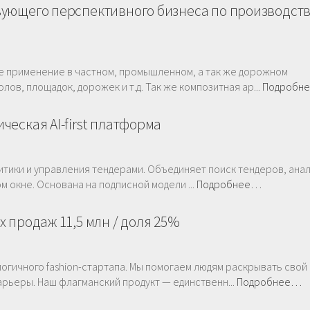
ующего перспективного бизнеса по производств
е применение в частном, промышленном, а так же дорожном
ов, площадок, дорожек и т.д. Так же композитная ар...
Подробн
еская AI-first платформа
итики и управления тендерами. Объединяет поиск тендеров, анал
м окне. Основана на подписной модели ...
Подробнее…
 продаж 11,5 млн / доля 25%
логичного fashion-стартапа. Мы помогаем людям раскрывать свой
рьеры. Наш флагманский продукт — единственн...
Подробнее…