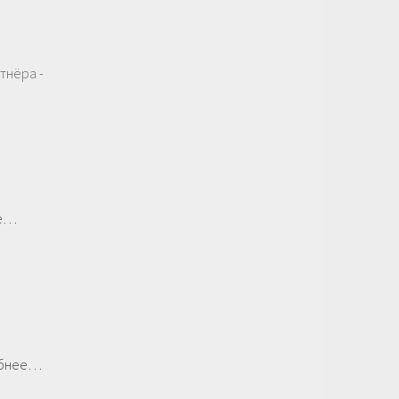
тнёра -
ее…
а
бнее…