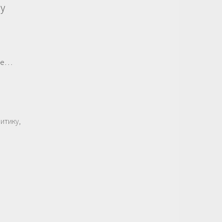
у
ее…
итику,