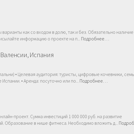
ы варианты как со входом в долю, так и без. Обязательно наличие
исылайте информацию о проекте на п...
Подробнее…
 Валенсии, Испания
спальни) • Целевая аудитория: туристы, цифровые кочевники, семь
спании. • Аренда: посуточно или по...
Подробнее…
лайн-проект. Сумма инвестиций 1 000 000 руб. на развитие
й. Образование в нише фитнеса. Необходимо вложить д...
Подро