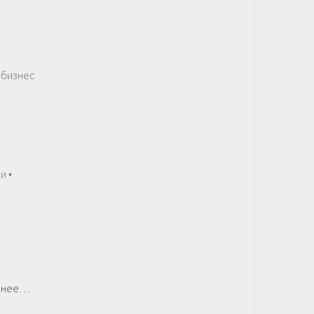
 бизнес
и •
бнее…