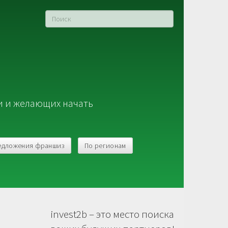
и и желающих начать
едложения франшиз
По регионам
invest2b – это место поиска