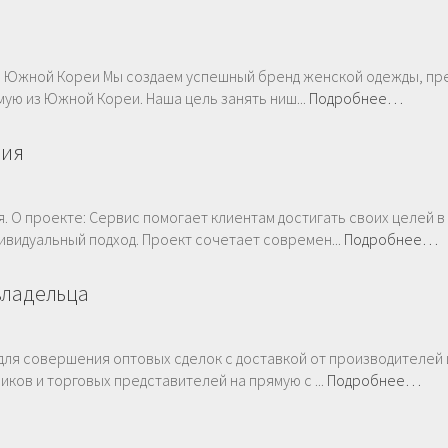
з Южной Кореи Мы создаем успешный бренд женской одежды, пр
ую из Южной Кореи. Наша цель занять ниш...
Подробнее…
ния
 О прoeкте: Сервис помогает клиентам достигать своих целей в
видуальный подход. Проект сочетает современ...
Подробнее…
владельца
 для совершения оптовых сделок с доставкой от производителей 
иков и торговых представителей на прямую с ...
Подробнее…