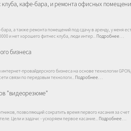
 клуба, кафе-бара, и ремонта офисных помещен
бара, а также ремонта помещений под сдачу в аренду, у меня ес
00 и нет хорошего фитнес клуба, люди интер...
Подробнее…
ого бизнеса
ия интернет-провайдерского бизнеса на основе технологии GPO
сети связи по передовым технологи...
Подробнее…
ков "видеорезюме"
тников, позволяющий сократить время первого касания за счет
ле. Цели и задачи: - ускоряем первое касание...
Подробнее…