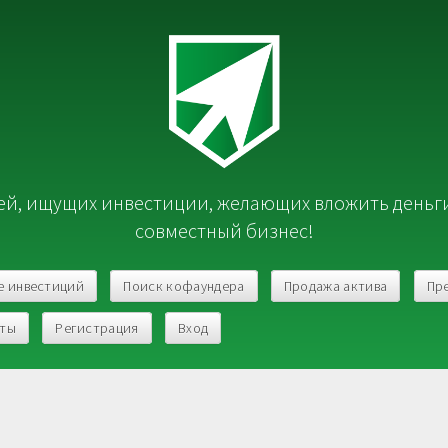
й, ищущих инвестиции, желающих вложить деньг
совместный бизнес!
е инвестиций
Поиск кофаундера
Продажа актива
Пр
кты
Регистрация
Вход