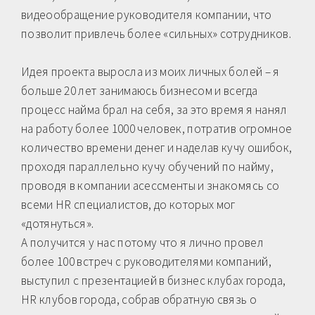
видеообращение руководителя компании, что
позволит привлечь более «сильных» сотрудников.
Идея проекта выросла из моих личных болей – я
больше 20 лет занимаюсь бизнесом и всегда
процесс найма брал на себя, за это время я нанял
на работу более 1000 человек, потратив огромное
количество времени денег и наделав кучу ошибок,
проходя параллельно кучу обучений по найму,
проводя в компании асессменты и знакомясь со
всеми HR специалистов, до которых мог
«дотянуться».
А получится у нас потому что я лично провел
более 100 встреч с руководителями компаний,
выступил с презентацией в бизнес клубах города,
HR клубов города, собрав обратную связь о