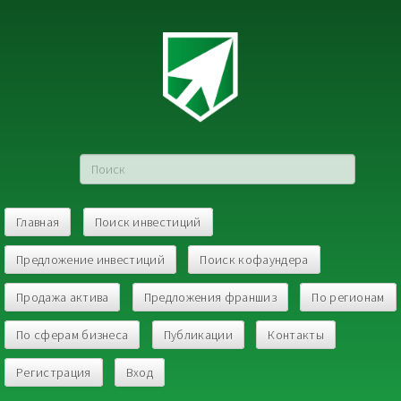
Главная
Поиск инвестиций
Предложение инвестиций
Поиск кофаундера
Продажа актива
Предложения франшиз
По регионам
По сферам бизнеса
Публикации
Контакты
Регистрация
Вход