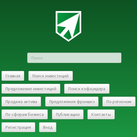
Главная
Поиск инвестиций
Предложение инвестиций
Поиск кофаундера
Продажа актива
Предложения франшиз
По регионам
По сферам бизнеса
Публикации
Контакты
Регистрация
Вход