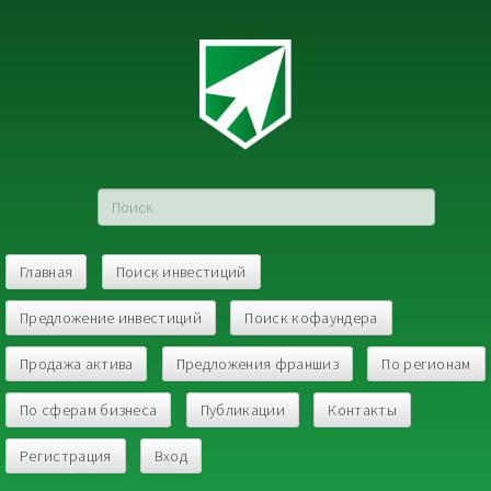
Главная
Поиск инвестиций
Предложение инвестиций
Поиск кофаундера
Продажа актива
Предложения франшиз
По регионам
По сферам бизнеса
Публикации
Контакты
Регистрация
Вход