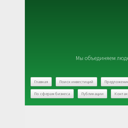
Мы объединяем люде
Главная
Поиск инвестиций
Предложени
По сферам бизнеса
Публикации
Конта