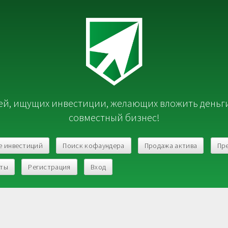
й, ищущих инвестиции, желающих вложить деньг
совместный бизнес!
е инвестиций
Поиск кофаундера
Продажа актива
Пр
кты
Регистрация
Вход