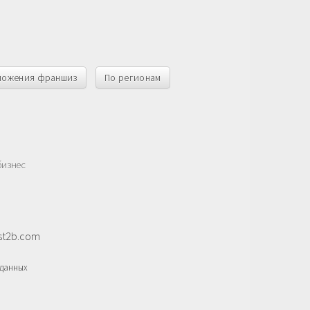
ложения франшиз
По регионам
бизнес
st2b.com
данных