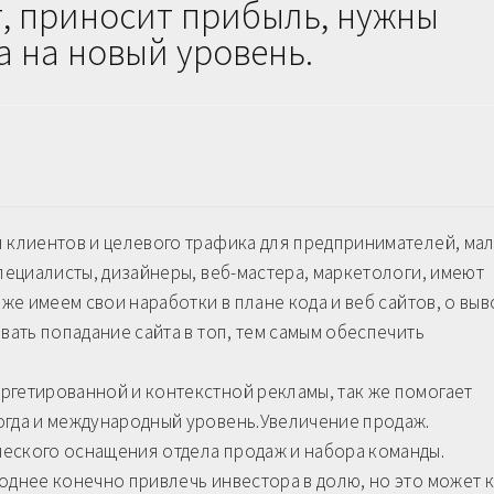
т, приносит прибыль, нужны
а на новый уровень.
я клиентов и целевого трафика для предпринимателей, ма
специалисты, дизайнеры, веб-мастера, маркетологи, имеют
 же имеем свои наработки в плане кода и веб сайтов, о вы
вать попадание сайта в топ, тем самым обеспечить
ргетированной и контекстной рекламы, так же помогает
огда и международный уровень.Увеличение продаж.
еского оснащения отдела продаж и набора команды.
однее конечно привлечь инвестора в долю, но это может к