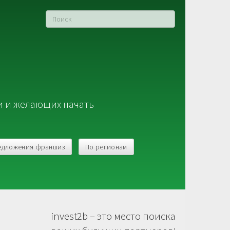
и и желающих начать
едложения франшиз
По регионам
invest2b – это место поиска