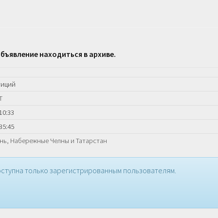
бъявление находиться в архиве.
тиций
Т
10:33
35:45
нь, Набережные Челны и Татарстан
ступна только зарегистрированным пользователям.