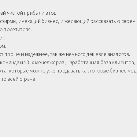
ей чистой прибыли в год.
р фирмы, имеющий бизнес, и желающий рассказать о своем
го посетителя.
ет.
ом.
кт проще и надежнее, так же немного дешевле аналогов.
 команда из 3 -х менеджеров, наработанная база клиентов,
кта, которые можно уже продавать как готовые бизнес мод
по всей стране.