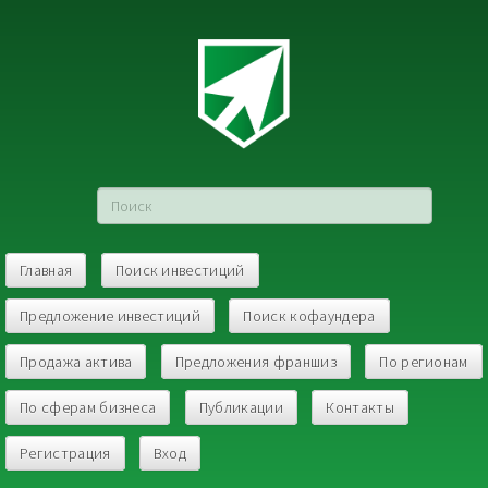
Главная
Поиск инвестиций
Предложение инвестиций
Поиск кофаундера
Продажа актива
Предложения франшиз
По регионам
По сферам бизнеса
Публикации
Контакты
Регистрация
Вход