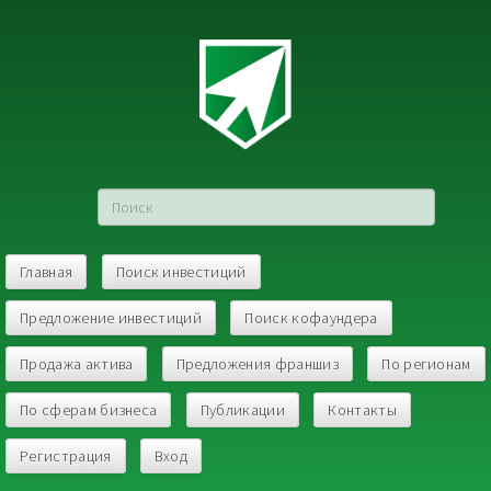
Главная
Поиск инвестиций
Предложение инвестиций
Поиск кофаундера
Продажа актива
Предложения франшиз
По регионам
По сферам бизнеса
Публикации
Контакты
Регистрация
Вход