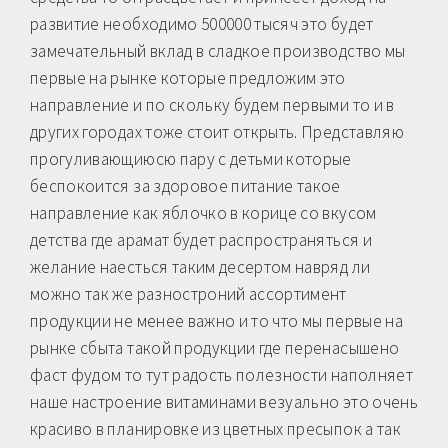
развитие необходимо 500000 тысяч это будет
замечательный вклад в сладкое производство мы
первые на рынке которые предложим это
направление и по скольку будем первыми то и в
других городах тоже стоит открыть. Представляю
прогуливающиюсю пару с детьми которые
беспокоится за здоровое питание такое
направление как яблочко в корице со вкусом
детства где арамат будет распространяться и
желание наесться таким десертом навряд ли
можно так же разностроний ассортимент
продукции не менее важно и то что мы первые на
рынке сбыта такой продукции где перенасышено
фаст фудом то тут радость полезности наполняет
наше настроение витаминами везуально это очень
красиво в планировке из цветных пресыпок а так