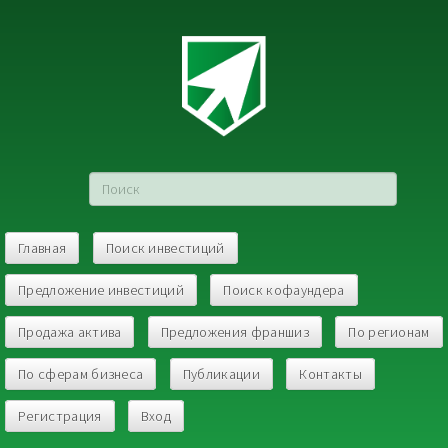
Главная
Поиск инвестиций
Предложение инвестиций
Поиск кофаундера
Продажа актива
Предложения франшиз
По регионам
По сферам бизнеса
Публикации
Контакты
Регистрация
Вход