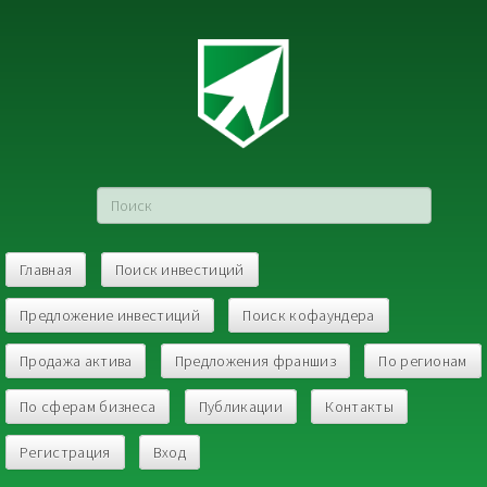
Главная
Поиск инвестиций
Предложение инвестиций
Поиск кофаундера
Продажа актива
Предложения франшиз
По регионам
По сферам бизнеса
Публикации
Контакты
Регистрация
Вход