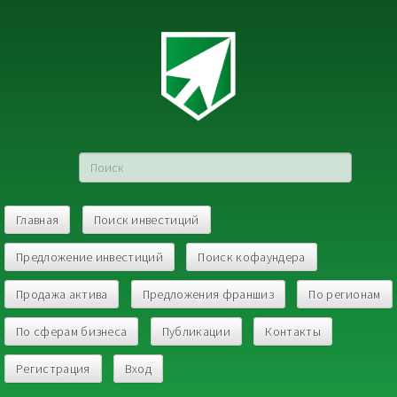
Главная
Поиск инвестиций
Предложение инвестиций
Поиск кофаундера
Продажа актива
Предложения франшиз
По регионам
По сферам бизнеса
Публикации
Контакты
Регистрация
Вход