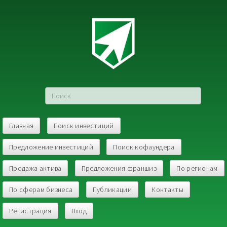
Главная
Поиск инвестиций
Предложение инвестиций
Поиск кофаундера
Продажа актива
Предложения франшиз
По регионам
По сферам бизнеса
Публикации
Контакты
Регистрация
Вход