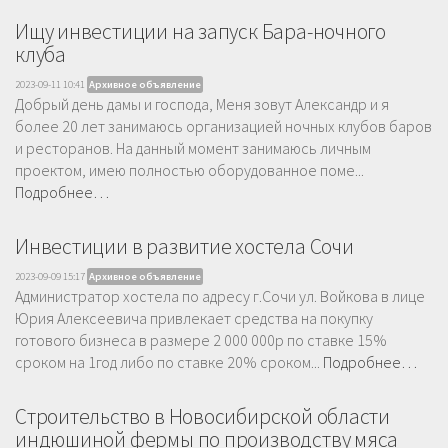
Ищу инвестиции на запуск Бара-ночного
клуба
2023-09-11 10:41
Архивное объявление
Добрый день дамы и господа, Меня зовут Александр и я
более 20 лет занимаюсь организацией ночных клубов баров
и ресторанов. На данный момент занимаюсь личным
проектом, имею полностью оборудованное поме...
Подробнее…
Инвестиции в развитие хостела Сочи
2023-09-09 15:17
Архивное объявление
Администратор хостела по адресу г.Сочи ул. Войкова в лице
Юрия Алексеевича привлекает средства на покупку
готового бизнеса в размере 2 000 000р по ставке 15%
сроком на 1год либо по ставке 20% сроком...
Подробнее…
Строительство в Новосибирской области
индюшиной фермы по производству мяса