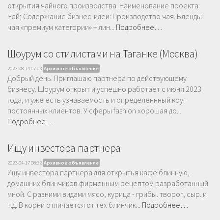
открытия чайного производства. Наименование проекта:
Чай; Содержание бизнес-идеи: Производство чая. Бленды
чая «премиум категории» + лин...
Подробнее…
Шоурум со стилистами на Таганке (Москва)
2023-08-14 07:03
Архивное объявление
Добрый день. Приглашаю партнера по действующему
бизнесу. Шоурум открыт и успешно работает с июня 2023
года, и уже есть узнаваемость и определеннный круг
постоянных клиентов. У сферы fashion хорошая до...
Подробнее…
Ищу инвестора партнера
2023-04-17 08:32
Архивное объявление
Ищу инвестора партнера для открытья кафе блинную,
домашних блинчиков фирменным рецептом разработанный
мной. С разними видами мясо, курица - грибы. творог, сыр. и
т.д. В корни отличается от тех блинчик...
Подробнее…