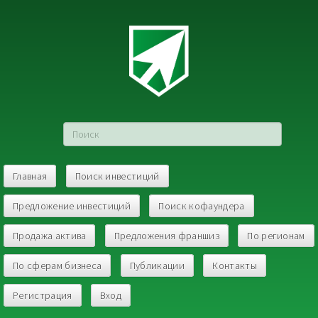
Главная
Поиск инвестиций
Предложение инвестиций
Поиск кофаундера
Продажа актива
Предложения франшиз
По регионам
По сферам бизнеса
Публикации
Контакты
Регистрация
Вход