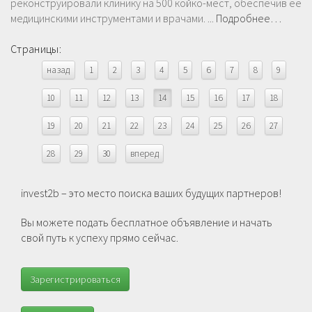
реконструировали клинику на 500 койко-мест, обеспечив ее
медицинскими инструментами и врачами. ...
Подробнее…
Страницы:
назад
1
2
3
4
5
6
7
8
9
10
11
12
13
14
15
16
17
18
19
20
21
22
23
24
25
26
27
28
29
30
вперед
invest2b – это место поиска ваших будущих партнеров!
Вы можете подать бесплатное объявление и начать
свой путь к успеху прямо сейчас.
Зарегистрироваться