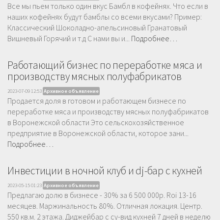
Все мы пьем только один вкус Бамбл в кофейнях. Что если в
наших кофейнях будут бамблы со всеми вкусами? Пример:
Классический Шоколадно-апельсиновый Гранатовый
Вишневый Горячий и т.д С нами вы и...
Подробнее…
Работающий бизнес по переработке мяса и
производству мясных полуфабрикатов
2023-07-09 12:53
Архивное объявление
Продается доля в готовом и работающем бизнесе по
переработке мяса и производству мясных полуфабрикатов
в Воронежской области Это сельскохозяйственное
предприятие в Воронежской области, которое зани...
Подробнее…
Инвестиции в ночной клуб и dj-бар с кухней
2023-05-15 01:23
Архивное объявление
Предлагаю долю в бизнесе - 30% за 6 500 000р. Roi 13-16
месяцев. Маржинальность 80%. Отличная локация. Центр.
550 кв.м. 2 этажа. Диджейбар с су-вид кухней 7 дней в неделю