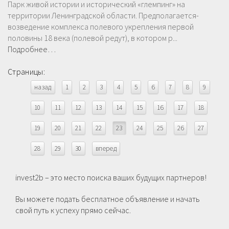
Парк живой истории и исторический «глемпинг» на
территории Ленинградской области. Предполагается-
возведение комплекса полевого укрепления первой
половины 18 века (полевой редут), в котором р...
Подробнее…
Страницы:
назад
1
2
3
4
5
6
7
8
9
10
11
12
13
14
15
16
17
18
19
20
21
22
23
24
25
26
27
28
29
30
вперед
invest2b – это место поиска ваших будущих партнеров!
Вы можете подать бесплатное объявление и начать
свой путь к успеху прямо сейчас.