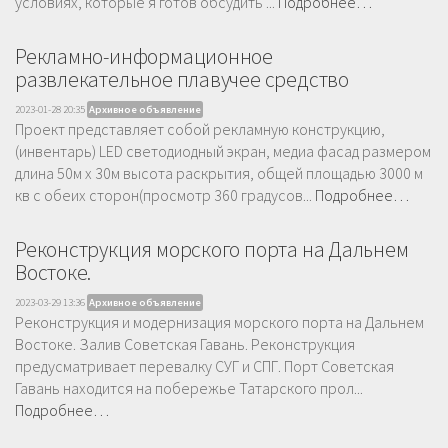
условиях, которые я готов обсудить ...
Подробнее…
Рекламно-информационное
развлекательное плавучее средство
2023-01-28 20:35
Архивное объявление
Проект представляет собой рекламную конструкцию,
(инвентарь) LED светодиодный экран, медиа фасад размером
длина 50м х 30м высота раскрытия, общей площадью 3000 м
кв с обеих сторон(просмотр 360 градусов...
Подробнее…
Реконструкция морского порта на Дальнем
Востоке.
2023-03-29 13:36
Архивное объявление
Реконструкция и модернизация морского порта на Дальнем
Востоке. Залив Советская Гавань. Реконструкция
предусматривает перевалку СУГ и СПГ. Порт Советская
Гавань находится на побережье Татарского прол...
Подробнее…