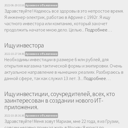
2022-06-29 10:16
Архивное объявление
Здравствуйте! Надеюсь все здоровы в это непростое время.
Я инженер-электрик, работаю в Африке с 1992г. Я ищу
частного инвестора или компанию, который захочет
продолжить начатое мною дело. Целью...
Подробнее…
Ищу инвестора
2022-10-27 18:36
Архивное объявление
Необходимы инвестиции в размере 6 млн рублей, для
открытия магазина тактической формы и экипировки. Очень
актуальное направление в нынешних реалиях. Разбираюсь в
данной сфере, так как служил 13 лет. З...
Подробнее…
Ищу инвестиции, соучредителей, всех, кто
заинтересован в создании нового ИТ-
приложения.
2022-10-26 16:36
Архивное объявление
Здравствуйте! Меня зовут Мариам, мне 22 года, я из Грузии,
совсем недавно приехал жить в Москву.Я юрист по