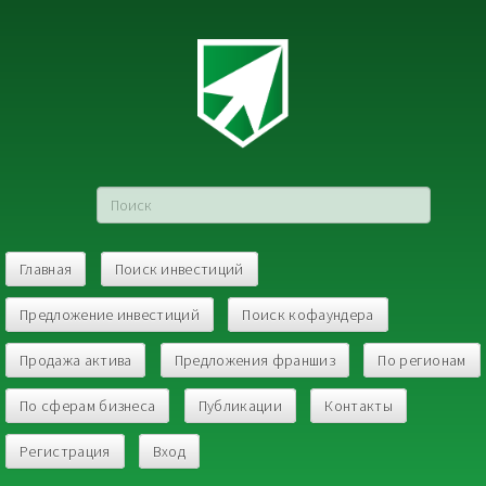
Главная
Поиск инвестиций
Предложение инвестиций
Поиск кофаундера
Продажа актива
Предложения франшиз
По регионам
По сферам бизнеса
Публикации
Контакты
Регистрация
Вход