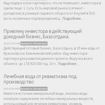
Ищу кодера и/или партнёра и, что не помешает, инвестора в
одном лице. 1. Суть. Есть мировой рынок (сегмент -
рукоделие) в размере годового оборота от 8 нулей в $US
(есть косвенные подтверждения) д...
Подробнее…
Привлеку инвестора в действующий
доходный бизнес, База отдыха.
2022-07-04 13:09
Архивное объявление
Действующий готовый бизнес, База отдыха, в 20 мин езды от
Красноярска. Емельяновский район. Ищу инвестора-
партнера для развития данного проекта. Выручка всего
объекта : до 178 920 000 год. 10 п...
Подробнее…
Лечебная вода от ревматизма под
производство
2022-07-04 18:54
Архивное объявление
Имеется источник минеральной воды, анализы воды
показали содержание лечебных минеральных веществ,
используемый для лечения ревматизма, уровень