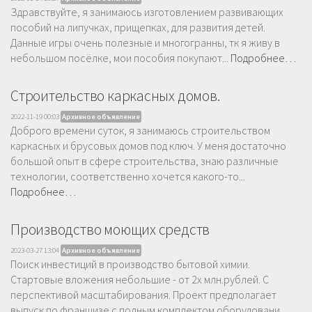
Здравствуйте, я занимаюсь изготовлением развивающих
пособий на липучках, прищепках, для развития детей.
Данные игры очень полезные и многогранны, тк я живу в
небольшом посёлке, мои пособия покупают...
Подробнее…
Строительство каркасных домов.
2022-11-19 00:03
Архивное объявление
Доброго времени суток, я занимаюсь строительством
каркасных и брусовых домов под ключ. У меня достаточно
большой опыт в сфере строительства, знаю различные
технологии, соответственно хочется какого-то...
Подробнее…
Производство моющих средств
2023-03-27 13:04
Архивное объявление
Поиск инвестиций в производство бытовой химии.
Стартовые вложения небольшие - от 2х млн.рублей. С
перспективой масштабирования. Проект предполагает
выпуск по франшизе с полным комплектом оборудовани...