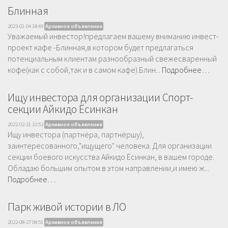
Блинная
2023-01-04 18:49
Архивное объявление
Уважаемый инвестор!предлагаем вашему вниманию инвест-
проект кафе -Блинная,в котором будет предлагаться
потенциальным клиентам разнообразный свежесваренный
кофе(как с собой,так и в самом кафе).Блин...
Подробнее…
Ищу инвестора для организации Спорт-
секции Айкидо Ёсинкан
2022-02-21 10:53
Архивное объявление
Ищу инвестора (партнёра, партнёршу),
заинтересованного,"ищущего" человека. Для организации
секции боевого искусcтва Айкидо Ёсинкан, в вашем городе.
Обладаю большим опытом в этом направлении,и имею ж...
Подробнее…
Парк живой истории в ЛО
2022-08-27 08:51
Архивное объявление