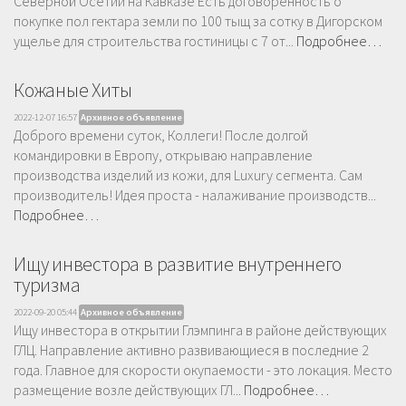
Северной Осетии на Кавказе Есть договоренность о
покупке пол гектара земли по 100 тыщ за сотку в Дигорском
ущелье для строительства гостиницы с 7 от...
Подробнее…
Кожаные Хиты
2022-12-07 16:57
Архивное объявление
Доброго времени суток, Коллеги! После долгой
командировки в Европу, открываю направление
производства изделий из кожи, для Luxury сегмента. Сам
производитель! Идея проста - налаживание производств...
Подробнее…
Ищу инвестора в развитие внутреннего
туризма
2022-09-20 05:44
Архивное объявление
Ищу инвестора в открытии Глэмпинга в районе действующих
ГЛЦ. Направление активно развивающиеся в последние 2
года. Главное для скорости окупаемости - это локация. Место
размещение возле действующих ГЛ...
Подробнее…