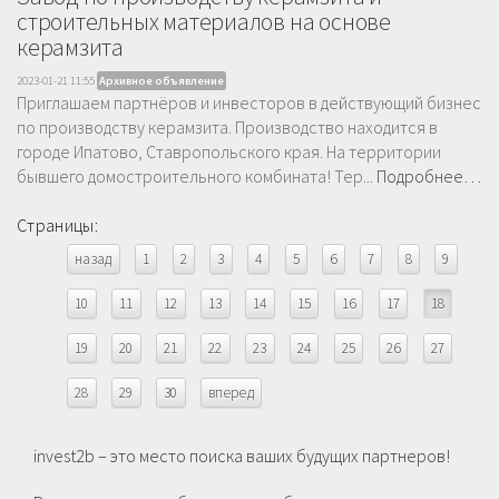
строительных материалов на основе
керамзита
2023-01-21 11:55
Архивное объявление
Приглашаем партнёров и инвесторов в действующий бизнес
по производству керамзита. Производство находится в
городе Ипатово, Ставропольского края. На территории
бывшего домостроительного комбината! Тер...
Подробнее…
Страницы:
назад
1
2
3
4
5
6
7
8
9
10
11
12
13
14
15
16
17
18
19
20
21
22
23
24
25
26
27
28
29
30
вперед
invest2b – это место поиска ваших будущих партнеров!