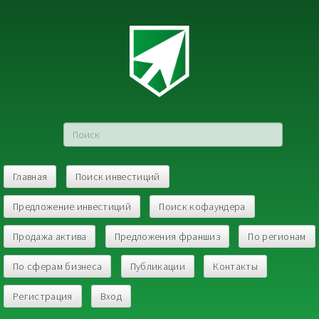
Главная
Поиск инвестиций
Предложение инвестиций
Поиск кофаундера
Продажа актива
Предложения франшиз
По регионам
По сферам бизнеса
Публикации
Контакты
Регистрация
Вход