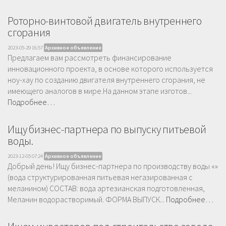
Роторно-винтовой двигатель внутреннего
сгорания
2023-05-29 16:57
Архивное объявление
Предлагаем вам рассмотреть финансирование
инновационного проекта, в основе которого используется
ноу-хау по созданию двигателя внутреннего сгорания, не
имеющего аналогов в мире.На данном этапе изготов...
Подробнее…
Ищу бизнес-партнера по выпуску питьевой
воды.
2023-12-05 07:24
Архивное объявление
Добрый день! Ищу бизнес-партнера по производству воды «»
(вода структурированная питьевая негазированная с
меланином) СОСТАВ: вода артезианская подготовленная,
Меланин водорастворимый. ФОРМА ВЫПУСК...
Подробнее…