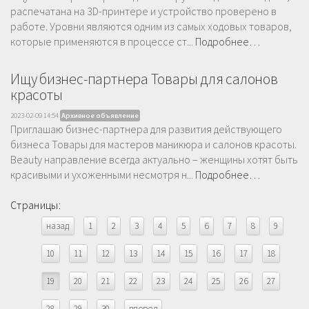
распечатана на 3D-принтере и устройство проверено в
работе. Уровни являются одним из самых ходовых товаров,
которые применяются в процессе ст...
Подробнее…
Ищу бизнес-партнера Товары для салонов
красоты
2023-02-09 14:54
Архивное объявление
Приглашаю бизнес-партнера для развития действующего
бизнеса Товары для мастеров маникюра и салонов красоты.
Beauty направление всегда актуально – женщины хотят быть
красивыми и ухоженными несмотря н...
Подробнее…
Страницы:
назад
1
2
3
4
5
6
7
8
9
10
11
12
13
14
15
16
17
18
19
20
21
22
23
24
25
26
27
28
29
30
вперед