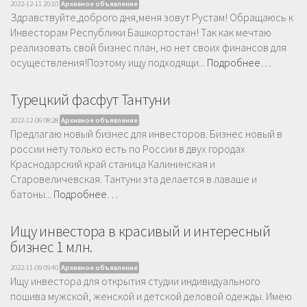
2022-12-11 20:10
Архивное объявление
Здравствуйте,доброго дня,меня зовут Рустам! Обращаюсь к
Инвесторам Республики Башкортостан! Так как мечтаю
реализовать свой бизнес план, но нет своих финансов для
осуществления!Поэтому ищу подходящи...
Подробнее…
Турецкий фасфут Тантуни
2022-12-06 08:28
Архивное объявление
Предлагаю новый бизнес для инвесторов. Бизнес новый в
россии нету только есть по России в двух городах
Краснодарский край станица Калининская и
Старовеличевская. Тантуни эта делается в лаваше и
батоны...
Подробнее…
Ищу инвестора в красивый и интересный
бизнес 1 млн.
2022-11-09 09:40
Архивное объявление
Ищу инвестора для открытия студии индивидуального
пошива мужской, женской и детской деловой одежды. Имею