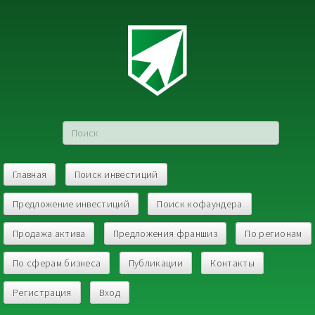
Главная
Поиск инвестиций
Предложение инвестиций
Поиск кофаундера
Продажа актива
Предложения франшиз
По регионам
По сферам бизнеса
Публикации
Контакты
Регистрация
Вход