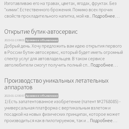
Изготавливаю его на травах, цветах, ягодах, фруктах. Без
"химии". Естественного брожения. Помимо всех прочих
свойств прохладительного напитка, мой кв...
Подробнее…
Открытие бутик-автосервис
2023-02-13 08:01
Архивное объявление
Добрый день. Хочу предложить вам идею открытия первого
в России бутик-автосервис, который будет иметь огромный
спектр услуг для автовладельцев. В таком сервисе
автолюбители смогут получить полный сп...
Подробнее…
Производство уникальных летательных
аппаратов
2023-01-12 00:57
Архивное объявление
1) Есть запатентованное изобретение (патент №2768085) -
универсальная платформа с вертикальным взлетом и
посадкой на новых физических принципах, которое может
производиться как в пилотируемом, так и ...
Подробнее…