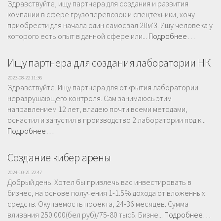
Здравствуйте, ищу партнера для создания и развития
компании в сфере грузоперевозок и спецтехники, хочу
приобрести для начала один самосвал 20м'3. Ищу человека у
которого есть опыт в данной сфере или...
Подробнее…
Ищу партнера для создания лаборатории НК
2023-08-22 11:36
Здравствуйте. Ищу партнера для открытия лаборатории
неразрушающего контроля. Сам занимаюсь этим
направлением 12 лет, владею почти всеми методами,
оснастил и запустил в производство 2 лаборатории под к...
Подробнее…
Создание кибер арены
2024-10-21 22:47
Добрый день. Хотел бы привлечь вас инвестировать в
бизнес, на основе получения 1-1.5% дохода от вложенных
средств. Окупаемость проекта, 24-36 месяцев. Сумма
вливания 250.000(бел руб)/75-80 тыс$. Бизне...
Подробнее…