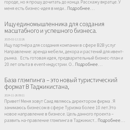
городе, но я прошу дочитать до конца. Расскажу вкратце. У
меня есть бизнес-идея в меди...
Подробнее…
Ищу единомышленника для создания
масштабного и успешного бизнеса.
2025-02-12 22:26
Ищу партнёра для создания компании в сфере B2B услуг
Направление: аренда мебели, декора и растений для ивент-
рынка. Есть готовая идея, предварительный бизнес-план и
20 лет опыта в event-индустрии. О...
Подробнее…
База глэмпинга – это новый туристический
формат В Таджикистана,
2024-11-26 09:11
Привет! Меня зовут Саид являюсь директором фирма . Я
занимаюсь бизнесом в сфере Туризма более 10 лет.Это
новое направление в бизнесе. Цель данного проекта –
развить на-правление глэмпинга в Таджикист...
Подробнее…