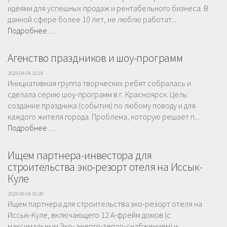
идеями для успешных продаж и рентабельного бизнеса. В
данной сфере более 10 лет, не люблю работат...
Подробнее…
Агенство праздников и шоу-программ
2025-04-04 10:18
Инициативная группа творческих ребят собралась и
сделала серию шоу-программ в г. Красноярск. Цель:
создание праздника (события) по любому поводу и для
каждого жителя города. Проблема, которую решает п...
Подробнее…
Ищем партнера-инвестора для
строительства эко-резорт отеля на Иссык-
Куле
2025-06-04 16:28
Ищем партнера для строительства эко-резорт отеля на
Иссык-Куле, включающего 12 А-фрейм домов (с
максимальным Эко- энерго-тепло-снабжением) и