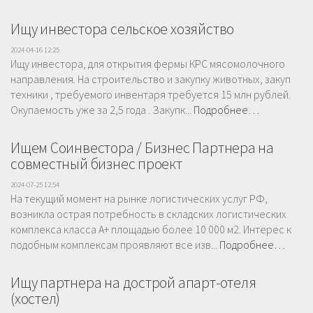
Ищу инвестора сельское хозяйство
2024-04-16 12:25
Ищу инвестора, для открытия фермы КРС мясомолочного
направления. На строительство и закупку животных, закуп
техники , требуемого инвентаря требуется 15 млн рублей.
Окупаемость уже за 2,5 года . Закупк...
Подробнее…
Ищем Соинвестора / Бизнес Партнера на
совместный бизнес проект
2024-07-25 12:54
На текущий момент на рынке логистических услуг РФ,
возникла острая потребность в складских логистических
комплекса класса А+ площадью более 10 000 м2. Интерес к
подобным комплексам проявляют все изв...
Подробнее…
Ищу партнера на дострой апарт-отеля
(хостел)