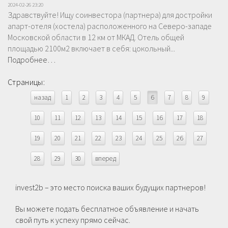
2024-02-26 23:20
Здравствуйте! Ищу соинвестора (партнера) для достройки
апарт-отеля (хостела) расположенного на Северо-западе
Московской области в 12 км от МКАД. Отель общей
площадью 2100м2 включает в себя: цокольный...
Подробнее…
Страницы:
назад
1
2
3
4
5
6
7
8
9
10
11
12
13
14
15
16
17
18
19
20
21
22
23
24
25
26
27
28
29
30
вперед
invest2b – это место поиска ваших будущих партнеров!
Вы можете подать бесплатное объявление и начать
свой путь к успеху прямо сейчас.