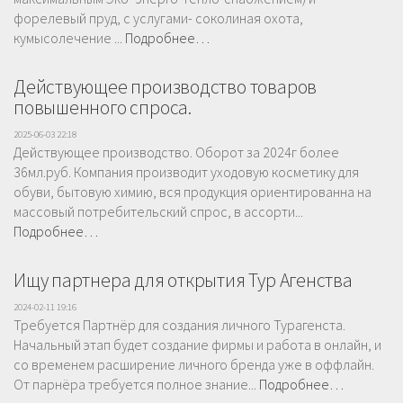
форелевый пруд, с услугами- соколиная охота,
кумысолечение ...
Подробнее…
Действующее производство товаров
повышенного спроса.
2025-06-03 22:18
Действующее производство. Оборот за 2024г более
36мл.руб. Компания производит уходовую косметику для
обуви, бытовую химию, вся продукция ориентированна на
массовый потребительский спрос, в ассорти...
Подробнее…
Ищу партнера для открытия Тур Агенства
2024-02-11 19:16
Требуется Партнёр для создания личного Турагенста.
Начальный этап будет создание фирмы и работа в онлайн, и
со временем расширение личного бренда уже в оффлайн.
От парнёра требуется полное знание...
Подробнее…