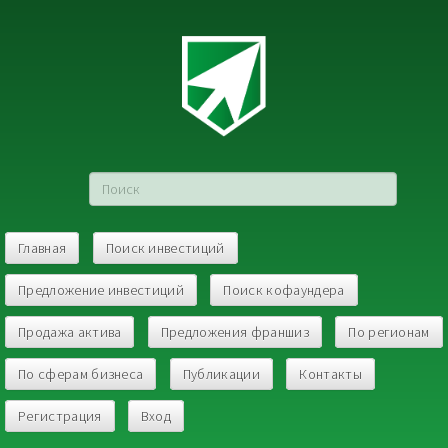
Главная
Поиск инвестиций
Предложение инвестиций
Поиск кофаундера
Продажа актива
Предложения франшиз
По регионам
По сферам бизнеса
Публикации
Контакты
Регистрация
Вход