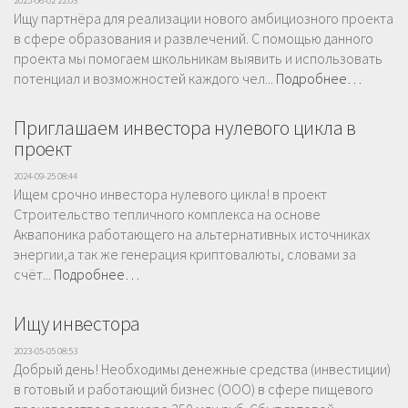
2025-06-02 22:03
Ищу партнёра для реализации нового амбициозного проекта
в сфере образования и развлечений. С помощью данного
проекта мы помогаем школьникам выявить и использовать
потенциал и возможностей каждого чел...
Подробнее…
Приглашаем инвестора нулевого цикла в
проект
2024-09-25 08:44
Ищем срочно инвестора нулевого цикла! в проект
Строительство тепличного комплекса на основе
Аквапоника работающего на альтернативных источниках
энергии,а так же генерация криптовалюты, словами за
счёт...
Подробнее…
Ищу инвестора
2023-05-05 08:53
Добрый день! Необходимы денежные средства (инвестиции)
в готовый и работающий бизнес (ООО) в сфере пищевого